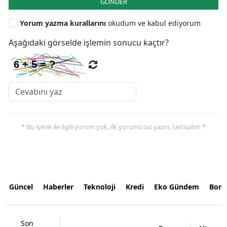
GÖNDER
Yorum yazma kurallarını
okudum ve kabul ediyorum
Aşağıdaki görselde işlemin sonucu kaçtır?
* Bu içerik ile ilgili yorum yok, ilk yorumu siz yazın, tartışalım *
Güncel
Haberler
Teknoloji
Kredi
Eko Gündem
Bors
Son