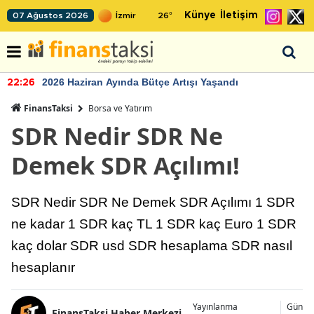
Künye
İletişim
07 Ağustos 2026
26
°
2026 Haziran Ayında Bütçe Artışı Yaşandı
22:26
FinansTaksi
Borsa ve Yatırım
SDR Nedir SDR Ne
Demek SDR Açılımı!
SDR Nedir SDR Ne Demek SDR Açılımı 1 SDR
ne kadar 1 SDR kaç TL 1 SDR kaç Euro 1 SDR
kaç dolar SDR usd SDR hesaplama SDR nasıl
hesaplanır
Yayınlanma
Günce
FinansTaksi Haber Merkezi