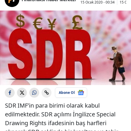
15 Ocak 2020 - 00:34
15 Oca
Abone Ol
SDR IMF’in para birimi olarak kabul
edilmektedir. SDR açılımı İngilizce Special
Drawing Rights ifadesinin baş harfleri