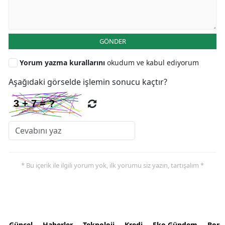
GÖNDER
Yorum yazma kurallarını
okudum ve kabul ediyorum
Aşağıdaki görselde işlemin sonucu kaçtır?
* Bu içerik ile ilgili yorum yok, ilk yorumu siz yazın, tartışalım *
Güncel
Haberler
Teknoloji
Kredi
Eko Gündem
Bors