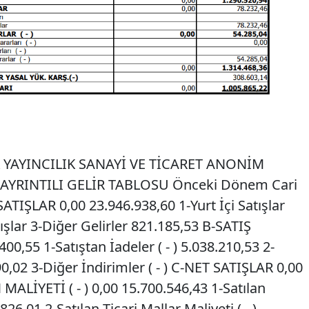
 YAYINCILIK SANAYİ VE TİCARET ANONİM
İ AYRINTILI GELİR TABLOSU Önceki Dönem Cari
IŞLAR 0,00 23.946.938,60 1-Yurt İçi Satışlar
ışlar 3-Diğer Gelirler 821.185,53 B-SATIŞ
400,55 1-Satıştan İadeler ( - ) 5.038.210,53 2-
190,02 3-Diğer İndirimler ( - ) C-NET SATIŞLAR 0,00
ALİYETİ ( - ) 0,00 15.700.546,43 1-Satılan
826,01 2-Satılan Ticari Mallar Maliyeti ( - )