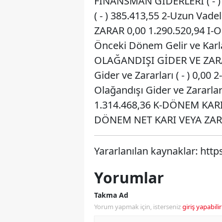
FİNANSMAN GİDERLERİ ( - ) 0
( - ) 385.413,55 2-Uzun Vad
ZARAR 0,00 1.290.520,94 I-
Önceki Dönem Gelir ve Karlar
OLAĞANDIŞI GİDER VE ZARARL
Gider ve Zararları ( - ) 0,00
Olağandışı Gider ve Zararla
1.314.468,36 K-DÖNEM KARI
DÖNEM NET KARI VEYA ZARAR
Yararlanılan kaynaklar: http
Yorumlar
Takma Ad
Yorum yapmak için, isterseniz
giriş yapabilir