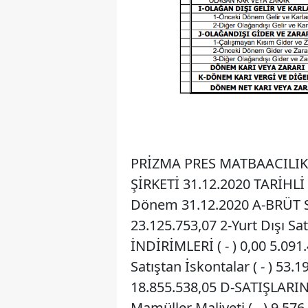
PRİZMA PRES MATBAACILIK
ŞİRKETİ 31.12.2020 TARİHL
Dönem 31.12.2020 A-BRÜT SAT
23.125.753,07 2-Yurt Dışı Sat
İNDİRİMLERİ ( - ) 0,00 5.091.
Satıştan İskontalar ( - ) 53.
18.855.538,05 D-SATIŞLARIN M
Mamüller Maliyeti ( - ) 9.576.