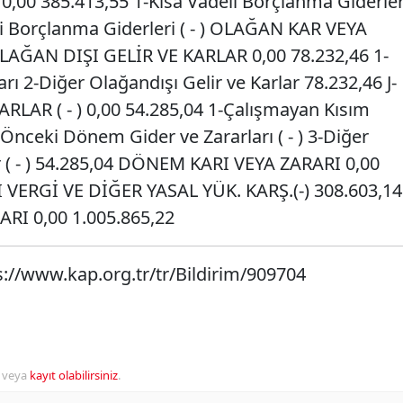
,00 385.413,55 1-Kısa Vadeli Borçlanma Giderler
eli Borçlanma Giderleri ( - ) OLAĞAN KAR VEYA
OLAĞAN DIŞI GELİR VE KARLAR 0,00 78.232,46 1-
ı 2-Diğer Olağandışı Gelir ve Karlar 78.232,46 J-
AR ( - ) 0,00 54.285,04 1-Çalışmayan Kısım
 2-Önceki Dönem Gider ve Zararları ( - ) 3-Diğer
r ( - ) 54.285,04 DÖNEM KARI VEYA ZARARI 0,00
 VERGİ VE DİĞER YASAL YÜK. KARŞ.(-) 308.603,14
I 0,00 1.005.865,22
s://www.kap.org.tr/tr/Bildirim/909704
veya
kayıt olabilirsiniz
.