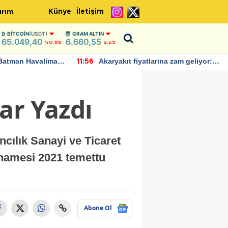
Künye
İletişim
ırım
BITCOIN
(USDT)
GRAM ALTIN
65.049,40
6.660,55
%0.88
2,59
Batman Havalimanı
Akaryakıt fiyatlarına zam geliyor:
11:56
 açıklamalarda
Yeni tarih açıklandı
ar Yazdı
cılık Sanayi ve Ticaret
nnamesi 2021 temettu
Abone Ol