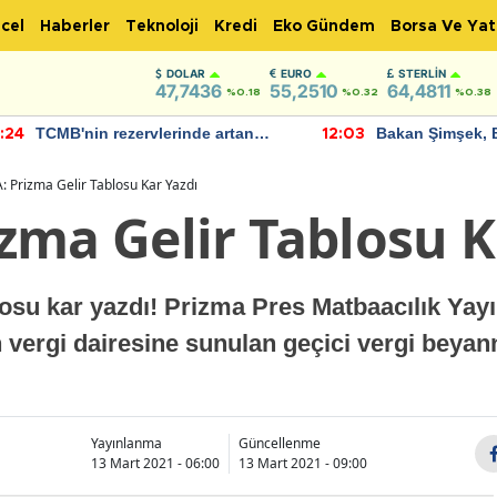
cel
Haberler
Teknoloji
Kredi
Eko Gündem
Borsa Ve Yat
DOLAR
EURO
STERLIN
47,7436
55,2510
64,4811
%0.18
%0.32
%0.38
TCMB'nin rezervlerinde artan
Bakan Şimşek, 
:24
12:03
momentum devam ediyor
için umut verici
bulundu
 Prizma Gelir Tablosu Kar Yazdı
zma Gelir Tablosu K
su kar yazdı! Prizma Pres Matbaacılık Yayın
n vergi dairesine sunulan geçici vergi beya
Yayınlanma
Güncellenme
13 Mart 2021 - 06:00
13 Mart 2021 - 09:00