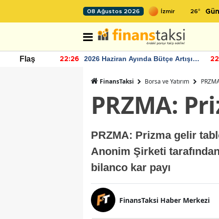
26
°
08 Ağustos 2026
Gün
r seviyesinin
2026 Haziran Ayında Bütçe Artışı
Flaş
22:26
22
Yaşandı
FinansTaksi
Borsa ve Yatırım
PRZMA:
PRZMA: Pri
PRZMA: Prizma gelir tablo
Anonim Şirketi tarafında
bilanco kar payı
FinansTaksi Haber Merkezi