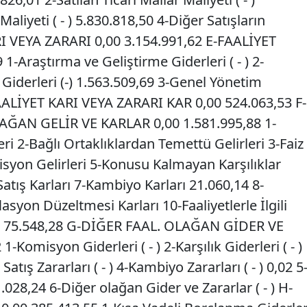
aliyeti ( - ) 5.830.818,50 4-Diğer Satışların
ARI VEYA ZARARI 0,00 3.154.991,62 E-FAALİYET
1-Araştırma ve Geliştirme Giderleri ( - ) 2-
Giderleri (-) 1.563.509,69 3-Genel Yönetim
 FAALİYET KARI VEYA ZARARI KAR 0,00 524.063,53 F-
ĞAN GELİR VE KARLAR 0,00 1.581.995,88 1-
ri 2-Bağlı Ortaklıklardan Temettü Gelirleri 3-Faiz
isyon Gelirleri 5-Konusu Kalmayan Karşılıklar
tış Karları 7-Kambiyo Karları 21.060,14 8-
lasyon Düzeltmesi Karları 10-Faaliyetlerle İlgili
ar 75.548,28 G-DİĞER FAAL. OLAĞAN GİDER VE
-Komisyon Giderleri ( - ) 2-Karşılık Giderleri ( - )
tış Zararları ( - ) 4-Kambiyo Zararları ( - ) 0,02 5
1.028,24 6-Diğer olağan Gider ve Zararlar ( - ) H-