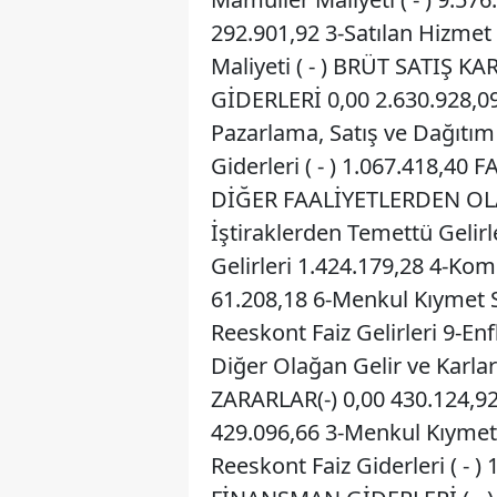
292.901,92 3-Satılan Hizmet M
Maliyeti ( - ) BRÜT SATIŞ K
GİDERLERİ 0,00 2.630.928,09 
Pazarlama, Satış ve Dağıtım 
Giderleri ( - ) 1.067.418,40
DİĞER FAALİYETLERDEN OLA
İştiraklerden Temettü Gelirle
Gelirleri 1.424.179,28 4-Kom
61.208,18 6-Menkul Kıymet Sa
Reeskont Faiz Gelirleri 9-Enf
Diğer Olağan Gelir ve Karl
ZARARLAR(-) 0,00 430.124,92 1
429.096,66 3-Menkul Kıymet Sa
Reeskont Faiz Giderleri ( - ) 