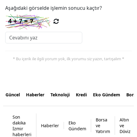
Aşağıdaki görselde işlemin sonucu kaçtır?
* Bu içerik ile ilgili yorum yok, ilk yorumu siz yazın, tartışalım *
Güncel
Haberler
Teknoloji
Kredi
Eko Gündem
Bors
Son
Borsa
Altın
dakika
Eko
Haberler
ve
ve
İzmir
Gündem
Yatırım
Döviz
haberleri