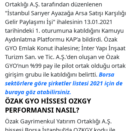
Ortaklığı A.Ş. tarafından düzenlenen
"İstanbul Sarıyer Ayazağa Arsa Satışı Karşılığı
Gelir Paylaşımı İşi" ihalesinin 13.01.2021
tarihindeki 1. oturumuna katıldığını Kamuyu
Aydınlatma Platformu KAP’a bildirdi. Özak
GYO Emlak Konut ihalesine; İnter Yapı İnşaat
Turizm San. ve Tic. A.Ş.'den oluşan ve Özak
GYO’nun %99 pay ile pilot ortak olduğu ortak
girişim grubu ile katıldığını belirtti.
Borsa
sektörlere göre şirketler listesi 2021 için de
buraya göz atabilirsiniz.
ÖZAK GYO HISSESI OZKGY
PERFORMANSI NASIL?
Özak Gayrimenkul Yatırım Ortaklığı A.Ş.
hissesi Borsa İstanbul’da OZKGY kodu ile