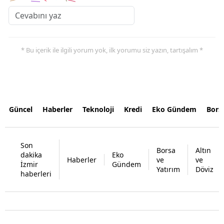
* Bu içerik ile ilgili yorum yok, ilk yorumu siz yazın, tartışalım *
Güncel
Haberler
Teknoloji
Kredi
Eko Gündem
Bors
Son
Borsa
Altın
dakika
Eko
Haberler
ve
ve
İzmir
Gündem
Yatırım
Döviz
haberleri