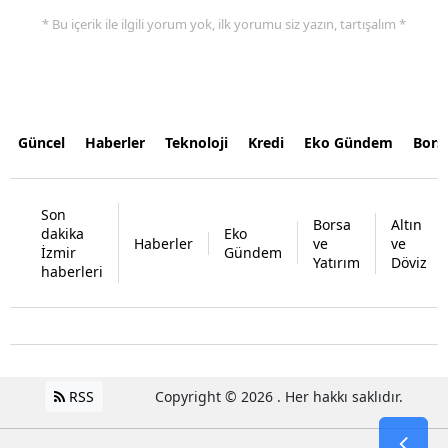
* Bu içerik ile ilgili yorum yok, ilk yorumu siz yazın, tartışalım *
Güncel
Haberler
Teknoloji
Kredi
Eko Gündem
Bors
Son
Borsa
Altın
dakika
Eko
Haberler
ve
ve
İzmir
Gündem
Yatırım
Döviz
haberleri
RSS
Copyright © 2026 . Her hakkı saklıdır.