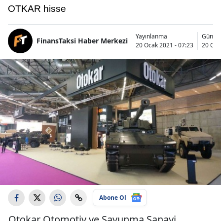
OTKAR hisse
Yayınlanma
Günce
FinansTaksi Haber Merkezi
20 Ocak 2021 - 07:23
20 Oca
Abone Ol
Otokar Otomotiv ve Savunma Sanayi