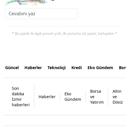
* Bu içerik ile ilgili yorum yok, ilk yorumu siz yazın, tartışalım *
Güncel
Haberler
Teknoloji
Kredi
Eko Gündem
Bors
Son
Borsa
Altın
dakika
Eko
Haberler
ve
ve
İzmir
Gündem
Yatırım
Döviz
haberleri