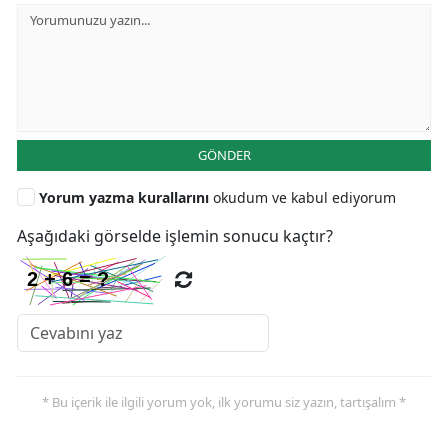
GÖNDER
Yorum yazma kurallarını
okudum ve kabul ediyorum
Aşağıdaki görselde işlemin sonucu kaçtır?
* Bu içerik ile ilgili yorum yok, ilk yorumu siz yazın, tartışalım *