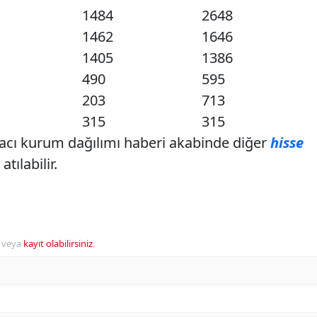
1484
2648
1462
1646
1405
1386
490
595
203
713
315
315
racı kurum dağılımı haberi akabinde diğer
hisse
tılabilir.
veya
kayıt olabilirsiniz
.