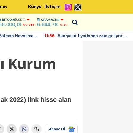
Künye
İletişim
rım
BITCOIN
(USDT)
GRAM ALTIN
65.000,01
6.644,78
%0.288
-0,24
Batman Havalimanı
Akaryakıt fiyatlarına zam geliyor:
11:56
 açıklamalarda
Yeni tarih açıklandı
cı Kurum
ak 2022) link hisse alan
Abone Ol