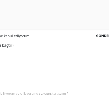
GÖNDE
e kabul ediyorum
 kaçtır?
 ilgili yorum yok, ilk yorumu siz yazın, tartışalım *