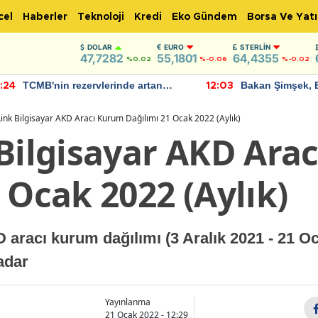
cel
Haberler
Teknoloji
Kredi
Eko Gündem
Borsa Ve Yatı
DOLAR
EURO
STERLIN
47,7282
55,1801
64,4355
%0.02
%-0.06
%-0.02
TCMB'nin rezervlerinde artan
Bakan Şimşek, 
:24
12:03
momentum devam ediyor
için umut verici
bulundu
Link Bilgisayar AKD Aracı Kurum Dağılımı 21 Ocak 2022 (Aylık)
 Bilgisayar AKD Ara
 Ocak 2022 (Aylık)
 aracı kurum dağılımı (3 Aralık 2021 - 21 Oc
adar
Yayınlanma
21 Ocak 2022 - 12:29