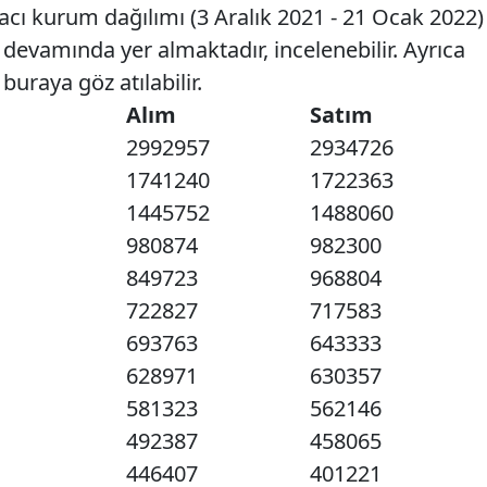
acı kurum dağılımı (3 Aralık 2021 - 21 Ocak 2022)
z devamında yer almaktadır, incelenebilir. Ayrıca
 buraya göz atılabilir.
Alım
Satım
2992957
2934726
1741240
1722363
1445752
1488060
980874
982300
849723
968804
722827
717583
693763
643333
628971
630357
581323
562146
492387
458065
446407
401221