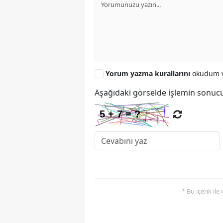
Yorum yazma kurallarını
okudum v
Aşağıdaki görselde işlemin sonucu
* Bu içerik ile