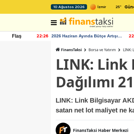
25
°
10 Ağustos 2026
Gün
r seviyesinin
2026 Haziran Ayında Bütçe Artışı
Flaş
22:26
22
Yaşandı
FinansTaksi
Borsa ve Yatırım
LINK: 
LINK: Link
Dağılımı 21
LINK: Link Bilgisayar AKD
satan net lot maliyet ne k
FinansTaksi Haber Merkezi