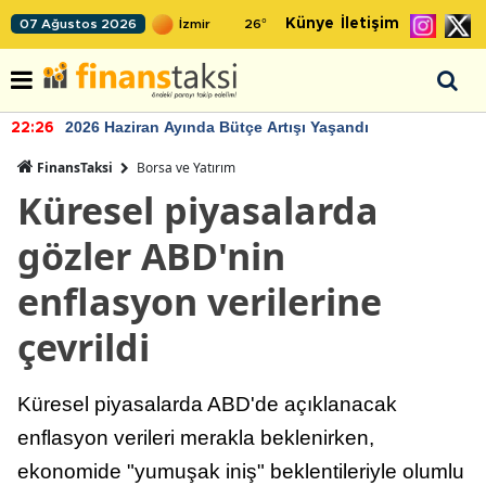
Künye
İletişim
07 Ağustos 2026
26
°
2026 Haziran Ayında Bütçe Artışı Yaşandı
22:26
FinansTaksi
Borsa ve Yatırım
Küresel piyasalarda
gözler ABD'nin
enflasyon verilerine
çevrildi
Küresel piyasalarda ABD'de açıklanacak
enflasyon verileri merakla beklenirken,
ekonomide "yumuşak iniş" beklentileriyle olumlu