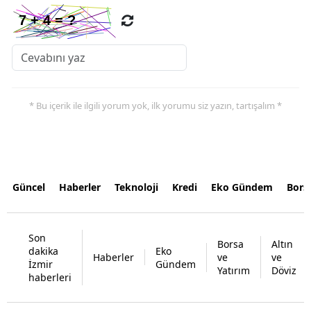
* Bu içerik ile ilgili yorum yok, ilk yorumu siz yazın, tartışalım *
Güncel
Haberler
Teknoloji
Kredi
Eko Gündem
Bors
Son
Borsa
Altın
dakika
Eko
Haberler
ve
ve
İzmir
Gündem
Yatırım
Döviz
haberleri