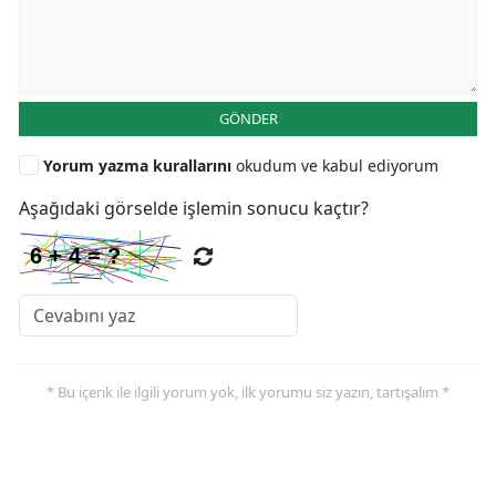
GÖNDER
Yorum yazma kurallarını
okudum ve kabul ediyorum
Aşağıdaki görselde işlemin sonucu kaçtır?
* Bu içerik ile ilgili yorum yok, ilk yorumu siz yazın, tartışalım *