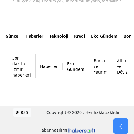
* Bu içerik ile ilgili yorum yok, ilk yorumu siz yazın, tartışalım *
Güncel
Haberler
Teknoloji
Kredi
Eko Gündem
Bors
Son
Borsa
Altın
dakika
Eko
Haberler
ve
ve
İzmir
Gündem
Yatırım
Döviz
haberleri
RSS
Copyright © 2026 . Her hakkı saklıdır.
Haber Yazılımı