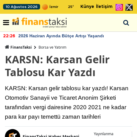
Künye
İletişim
10 Ağustos 2026
25
°
2026 Haziran Ayında Bütçe Artışı Yaşandı
22:26
FinansTaksi
Borsa ve Yatırım
KARSN: Karsan Gelir
Tablosu Kar Yazdı
KARSN: Karsan gelir tablosu kar yazdı! Karsan
Otomotiv Sanayii ve Ticaret Anonim Şirketi
tarafından vergi dairesine 2020 2021 ne kadar
para kar payı temettü zaman tarihleri
Yayınlanma
FinansTaksi Haber Merkezi