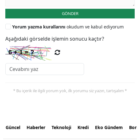
GÖNDER
Yorum yazma kurallarını
okudum ve kabul ediyorum
Aşağıdaki görselde işlemin sonucu kaçtır?
* Bu içerik ile ilgili yorum yok, ilk yorumu siz yazın, tartışalım *
Güncel
Haberler
Teknoloji
Kredi
Eko Gündem
Bors