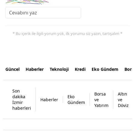
* Bu içerik ile ilgili yorum yok, ilk yorumu siz yazın, tartışalım *
Güncel
Haberler
Teknoloji
Kredi
Eko Gündem
Bors
Son
Borsa
Altın
dakika
Eko
Haberler
ve
ve
İzmir
Gündem
Yatırım
Döviz
haberleri