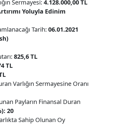
lığın Sermayesi:
4.128.000,00 TL
rtırımı Yoluyla Edinim
mlanacağı Tarih:
06.01.2021
sh)
tarı:
825,6 TL
74 TL
TL
Duran Varlığın Sermayesine Oranı
unan Payların Finansal Duran
): 20
arlıkta Sahip Olunan Oy