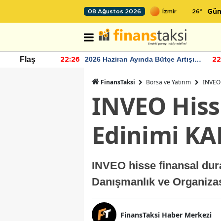
26
°
08 Ağustos 2026
Gün
r seviyesinin
2026 Haziran Ayında Bütçe Artışı
Flaş
22:26
22
Yaşandı
FinansTaksi
Borsa ve Yatırım
INVEO 
INVEO Hiss
Edinimi KAP
INVEO hisse finansal dura
Danışmanlık ve Organizas
FinansTaksi Haber Merkezi