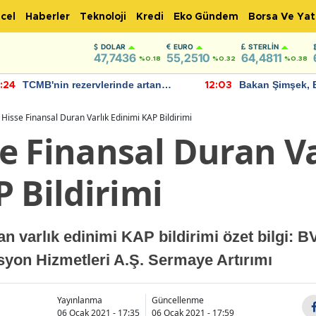
cel
Haberler
Teknoloji
Kredi
Eko Gündem
Borsa Ve Yat
DOLAR
EURO
STERLIN
47,7436
55,2510
64,4811
%0.18
%0.32
%0.38
TCMB'nin rezervlerinde artan
Bakan Şimşek, 
:24
12:03
momentum devam ediyor
için umut verici
bulundu
Hisse Finansal Duran Varlık Edinimi KAP Bildirimi
e Finansal Duran Va
 Bildirimi
n varlık edinimi KAP bildirimi özet bilgi: BV
yon Hizmetleri A.Ş. Sermaye Artırımı
Yayınlanma
Güncellenme
06 Ocak 2021 - 17:35
06 Ocak 2021 - 17:59