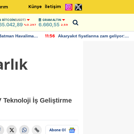
Künye
İletişim
ırım
BITCOIN
(USDT)
GRAM ALTIN
65.042,89
6.660,55
%0.297
2,59
Batman Havalimanı
Akaryakıt fiyatlarına zam geliyor:
11:56
 açıklamalarda
Yeni tarih açıklandı
rlık
 Teknoloji İş Geliştirme
Abone Ol