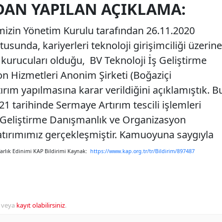
DAN YAPILAN AÇIKLAMA:
imizin Yönetim Kurulu tarafından 26.11.2020
tusunda, kariyerleri teknoloji girişimciliği üzerine
 kurucuları olduğu, BV Teknoloji İş Geliştirme
n Hizmetleri Anonim Şirketi (Boğaziçi
ırım yapılmasına karar verildiğini açıklamıştık. B
1 tarihinde Sermaye Artırım tescili işlemleri
ş Geliştirme Danışmanlık ve Organizasyon
atırımımız gerçekleşmiştir. Kamuoyuna saygıyla
arlık Edinimi KAP Bildirimi Kaynak:
https://www.kap.org.tr/tr/Bildirim/897487
veya
kayıt olabilirsiniz
.