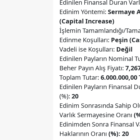
Edinilen Finansal Duran Var
Edinim Yöntemi:
Sermaye A
(Capital Increase)
İşlemin Tamamlandığı/Tama
Edinme Koşulları:
Peşin (Ca
Vadeli ise Koşulları:
Değil
Edinilen Payların Nominal Tu
Beher Payın Alış Fiyatı:
7,26
Toplam Tutar:
6.000.000,00 
Edinilen Payların Finansal 
(%):
20
Edinim Sonrasında Sahip Ol
Varlık Sermayesine Oranı
(%
Edinimden Sonra Finansal V
Haklarının Oranı
(%): 20