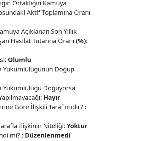
lığın Ortaklığın Kamuya
losundaki Aktif Toplamına Oranı
Kamuya Açıklanan Son Yıllık
şan Hasılat Tutarına Oranı
(%):
si:
Olumlu
ma Yükümlülüğünün Doğup
ma Yükümlülüğü Doğuyorsa
 Yapılmayacağı:
Hayır
ne Göre İlişkili Taraf mıdır? :
afla İlişkinin Niteliği:
Yoktur
di mi? :
Düzenlenmedi