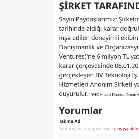
ŞIRKET TARAFIN
Sayın Paydaşlarımız; Şirket
tarihinde aldığı karar doğrul
inşa edilen deneyimli ekibin
Danışmanlık ve Organizasyo
Ventures)'ne 6 milyon TL yat
karar çerçevesinde 06.01.202
gerçekleşen BV Teknoloji İ
Hizmetleri Anonim Şirketi y
duyurulur.
INVEO Hissesi Finansal Duran V
Yorumlar
Takma Ad
Yorum yapmak için, isterseniz
giriş yapabilir