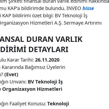
m Şirketi finansal duran varlık edinimi hakkınd
mu KAP’a bildirimde bulundu. INVEO
hisse
 KAP bildirimi özet bilgi: BV Teknoloji İş
rganizasyon Hizmetleri A.Ş. Sermaye Artırımı
NANSAL DURAN VARLIK
LDIRIMI DETAYLARI
lu Karar Tarihi:
26.11.2020
u Kararında Bağımsız Üyelerin
ı?
(Evet)
lığın Unvanı:
BV Teknoloji İş
e Organizasyon Hizmetleri
lığın Faaliyet Konusu:
Teknoloji