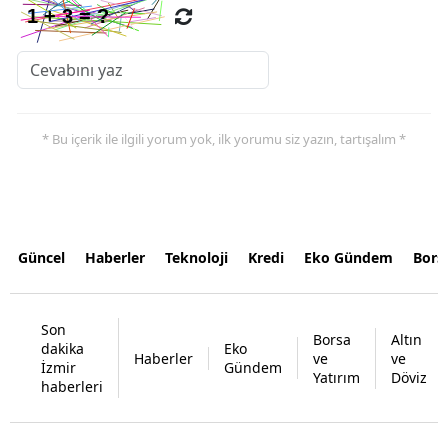
* Bu içerik ile ilgili yorum yok, ilk yorumu siz yazın, tartışalım *
Güncel
Haberler
Teknoloji
Kredi
Eko Gündem
Bors
Son
Borsa
Altın
dakika
Eko
Haberler
ve
ve
İzmir
Gündem
Yatırım
Döviz
haberleri