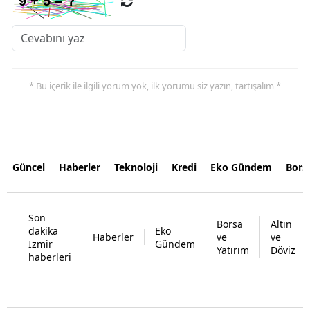
* Bu içerik ile ilgili yorum yok, ilk yorumu siz yazın, tartışalım *
Güncel
Haberler
Teknoloji
Kredi
Eko Gündem
Bors
Son
Borsa
Altın
dakika
Eko
Haberler
ve
ve
İzmir
Gündem
Yatırım
Döviz
haberleri