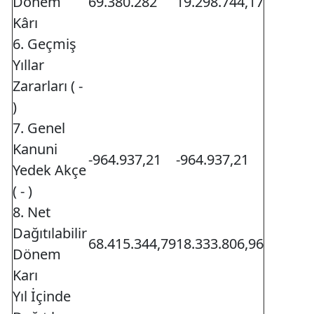
Dönem
69.380.282
19.298.744,17
Kârı
6. Geçmiş
Yıllar
Zararları ( -
)
7. Genel
Kanuni
-964.937,21
-964.937,21
Yedek Akçe
( - )
8. Net
Dağıtılabilir
68.415.344,79
18.333.806,96
Dönem
Karı
Yıl İçinde