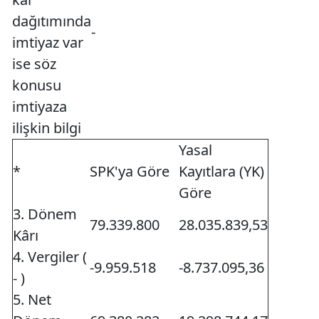
dağıtımında
-
imtiyaz var
ise söz
konusu
imtiyaza
ilişkin bilgi
Yasal
*
SPK'ya Göre
Kayıtlara (YK)
Göre
3. Dönem
79.339.800
28.035.839,53
Kârı
4. Vergiler (
-9.959.518
-8.737.095,36
- )
5. Net