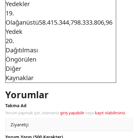
Yedekler
19.
Olağanüstü
58.415.344,79
8.333.806,96
Yedek
20.
Dağıtılması
Öngörülen
Diğer
Kaynaklar
Yorumlar
Takma Ad
Yorum yapmak için, isterseniz
giriş yapabilir
veya
kayıt olabilirsiniz
.
Yorum Yazın (500 Karakter)