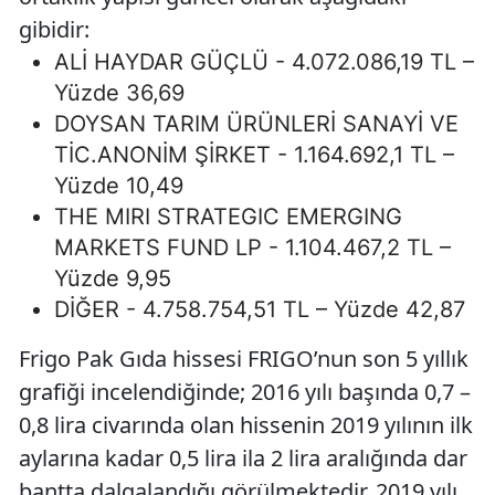
gibidir:
ALİ HAYDAR GÜÇLÜ - 4.072.086,19 TL –
Yüzde 36,69
DOYSAN TARIM ÜRÜNLERİ SANAYİ VE
TİC.ANONİM ŞİRKET - 1.164.692,1 TL –
Yüzde 10,49
THE MIRI STRATEGIC EMERGING
MARKETS FUND LP - 1.104.467,2 TL –
Yüzde 9,95
DİĞER - 4.758.754,51 TL – Yüzde 42,87
Frigo Pak Gıda hissesi FRIGO’nun son 5 yıllık
grafiği incelendiğinde; 2016 yılı başında 0,7 –
0,8 lira civarında olan hissenin 2019 yılının ilk
aylarına kadar 0,5 lira ila 2 lira aralığında dar
bantta dalgalandığı görülmektedir. 2019 yılı