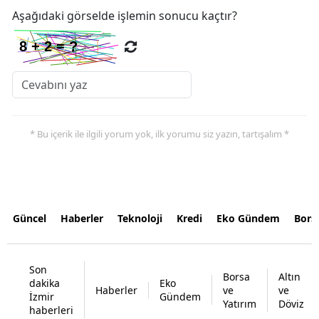
Aşağıdaki görselde işlemin sonucu kaçtır?
* Bu içerik ile ilgili yorum yok, ilk yorumu siz yazın, tartışalım *
Güncel
Haberler
Teknoloji
Kredi
Eko Gündem
Bors
Son
Borsa
Altın
dakika
Eko
Haberler
ve
ve
İzmir
Gündem
Yatırım
Döviz
haberleri