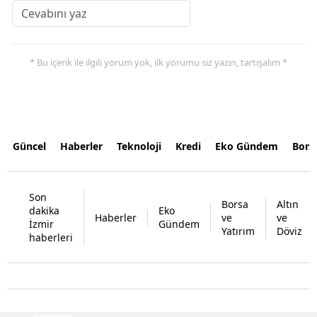
* Bu içerik ile ilgili yorum yok, ilk yorumu siz yazın, tartışalım *
Güncel
Haberler
Teknoloji
Kredi
Eko Gündem
Bors
Son
Borsa
Altın
dakika
Eko
Haberler
ve
ve
İzmir
Gündem
Yatırım
Döviz
haberleri