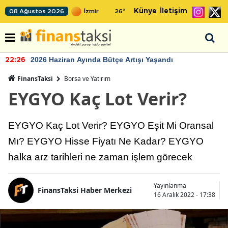
Künye
İletişim
08 Ağustos 2026
26
°
2026 Haziran Ayında Bütçe Artışı Yaşandı
22:26
FinansTaksi
Borsa ve Yatırım
EYGYO Kaç Lot Verir?
EYGYO Kaç Lot Verir? EYGYO Eşit Mi Oransal
Mı? EYGYO Hisse Fiyatı Ne Kadar? EYGYO
halka arz tarihleri ne zaman işlem görecek
Yayınlanma
FinansTaksi Haber Merkezi
16 Aralık 2022 - 17:38