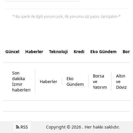
* Bu içerik ile ilgili yorum yok, ilk yorumu siz yazın, tartışalım *
Güncel
Haberler
Teknoloji
Kredi
Eko Gündem
Bors
Son
Borsa
Altın
dakika
Eko
Haberler
ve
ve
İzmir
Gündem
Yatırım
Döviz
haberleri
RSS
Copyright © 2026 . Her hakkı saklıdır.