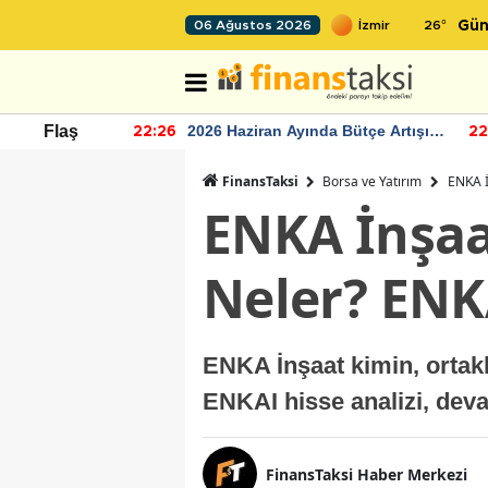
26
°
06 Ağustos 2026
Gün
r seviyesinin
2026 Haziran Ayında Bütçe Artışı
Flaş
22:26
22
Yaşandı
FinansTaksi
Borsa ve Yatırım
ENKA İ
ENKA İnşaa
Neler? ENKA
ENKA İnşaat kimin, ortakl
ENKAI hisse analizi, dev
FinansTaksi Haber Merkezi