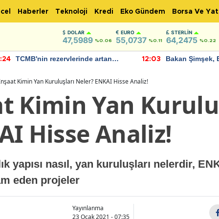
cel
Haberler
Teknoloji
Kredi
Eko Gündem
Borsa Ve Yat
DOLAR
EURO
STERLIN
47,5989
55,0737
64,2475
%0.06
%0.11
%0.22
TCMB'nin rezervlerinde artan
Bakan Şimşek, 
:24
12:03
momentum devam ediyor
için umut verici
bulundu
nşaat Kimin Yan Kuruluşları Neler? ENKAI Hisse Analiz!
t Kimin Yan Kurulu
I Hisse Analiz!
ık yapısı nasıl, yan kuruluşları nelerdir, EN
am eden projeler
Yayınlanma
23 Ocak 2021 - 07:35