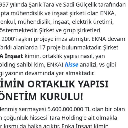
57 yılında Şarık Tara ve Sadi Gülçelik tarafından
apta mühendislik ve inşaat şirketi olan ENKA,
imenkul, mühendislik, inşaat, elektrik üretimi,
göstermektedir. Şirket ve grup şirketleri
000'i aşkın projeye imza atmıştır. EKNA devam
rklı alanlarda 17 proje bulunmaktadır. Şirket
A İnşaat
kimin, ortaklık yapısı nasıl, yan
Holding sahibi kim, ENKAI
hisse
analizi, vs gibi
gi yazının devamında yer almaktadır.
IMIN ORTAKLIK YAPISI
YÖNETIM KURULU!
denmiş sermayesi 5.600.000.000 TL olan bir olan
tin çoğunluk hissesi Tara Holding'e ait olmakla
bir kısmı da halka açıktır. Enka İnşaat kimin