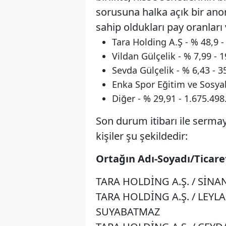
sorusuna halka açık bir anoni
sahip oldukları pay oranları 
Tara Holding A.Ş - % 48,9 -
Vildan Gülçelik - % 7,99 - 
Sevda Gülçelik - % 6,43 - 3
Enka Spor Eğitim ve Sosyal
Diğer - % 29,91 - 1.675.498
Son durum itibarı ile sermay
kişiler şu şekildedir:
Ortağın Adı-Soyadı/Ticare
TARA HOLDİNG A.Ş. / SİNA
TARA HOLDİNG A.Ş. / LEYL
SUYABATMAZ