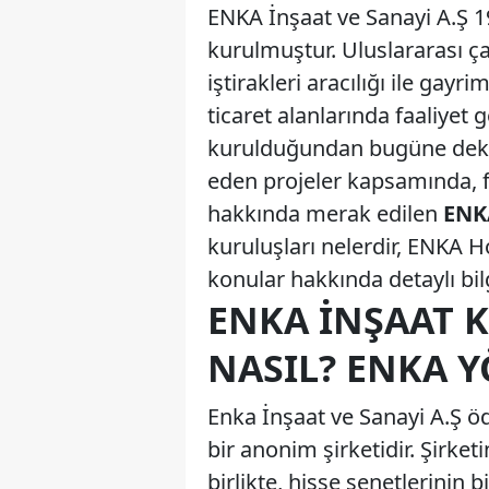
ENKA İnşaat ve Sanayi A.Ş 19
kurulmuştur. Uluslararası ç
iştirakleri aracılığı ile gayr
ticaret alanlarında faaliyet 
kurulduğundan bugüne dek 2
eden projeler kapsamında, fa
hakkında merak edilen
ENK
kuruluşları nelerdir, ENKA 
konular hakkında detaylı bil
ENKA İNŞAAT K
NASIL? ENKA 
Enka İnşaat ve Sanayi A.Ş ö
bir anonim şirketidir. Şirke
birlikte, hisse senetlerinin 