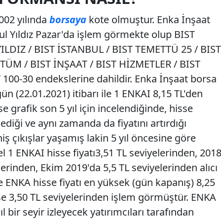
002 yılında
borsaya
kote olmuştur. Enka İnşaat
ul Yıldız Pazar'da işlem görmekte olup BIST
YILDIZ / BIST İSTANBUL / BIST TEMETTÜ 25 / BIST
TÜM / BIST İNŞAAT / BIST HİZMETLER / BIST
0-30 endekslerine dahildir. Enka İnşaat borsa
n (22.01.2021) itibarı ile 1 ENKAI 8,15 TL'den
 grafik son 5 yıl için incelendiğinde, hisse
lediği ve aynı zamanda da fiyatını artırdığı
niş çıkışlar yaşamış lakin 5 yıl öncesine göre
vvel 1 ENKAI hisse fiyatı3,51 TL seviyelerinden, 201
lerinden, Ekim 2019'da 5,5 TL seviyelerinden alıcı
de ENKA hisse fiyatı en yüksek (gün kapanış) 8,25
se 3,50 TL seviyelerinden işlem görmüştür. ENKA
l bir seyir izleyecek yatırımcıları tarafından