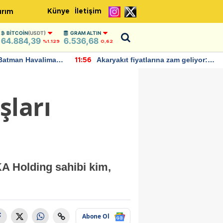
Künye
İletişim
ırım
BITCOIN
(USDT)
GRAM ALTIN
64.884,39
6.536,68
%1.129
0,62
Batman Havalimanı
Akaryakıt fiyatlarına zam geliyor:
11:56
 açıklamalarda
Yeni tarih açıklandı
şları
KA Holding sahibi kim,
Abone Ol