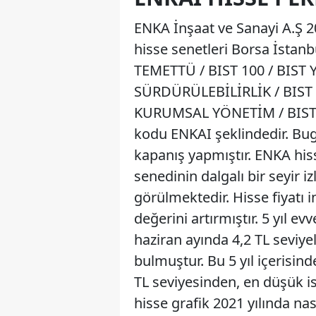
ENKA İnşaat ve Sanayi A.Ş 2
hisse senetleri Borsa İstanb
TEMETTÜ / BIST 100 / BIST 
SÜRDÜRÜLEBİLİRLİK / BIST 
KURUMSAL YÖNETİM / BIST 10
kodu ENKAI şeklindedir. Bugü
kapanış yapmıştır. ENKA hisse
senedinin dalgalı bir seyir iz
görülmektedir. Hisse fiyatı i
değerini artırmıştır. 5 yıl e
haziran ayında 4,2 TL seviye
bulmuştur. Bu 5 yıl içerisin
TL seviyesinden, en düşük i
hisse grafik 2021 yılında nası