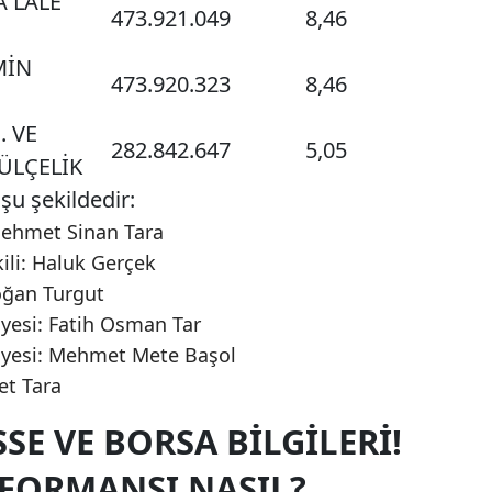
A LALE
473.921.049
8,46
MİN
473.920.323
8,46
. VE
282.842.647
5,05
GÜLÇELİK
şu şekildedir:
Mehmet Sinan Tara
ili: Haluk Gerçek
oğan Turgut
yesi: Fatih Osman Tar
üyesi: Mehmet Mete Başol
t Tara
SE VE BORSA BILGILERI!
RFORMANSI NASIL?