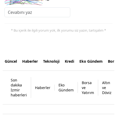
* Bu içerik ile ilgili yorum yok, ilk yorumu siz yazın, tartışalım *
Güncel
Haberler
Teknoloji
Kredi
Eko Gündem
Bors
Son
Borsa
Altın
dakika
Eko
Haberler
ve
ve
İzmir
Gündem
Yatırım
Döviz
haberleri