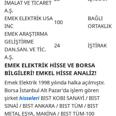
İMALAT VE TİCARET
A.Ş.
EMEK ELEKTRİK USA
BAĞLI
100
INC
ORTAKLIK
EMEK ARAŞTIRMA
GELİŞTİRME
24
İŞTİRAK
DAN.SAN. VE TİC.
A.Ş.
EMEK ELEKTRIK HISSE VE BORSA
BILGILERI! EMKEL HISSE ANALIZ!
Emek Elektrik 1998 yılında halka açılmıştır.
Borsa İstanbul Alt Pazar'da işlem gören
şirket
hisseleri
BIST KOBI SANAYİ / BIST
SINAİ / BIST ANKARA / BIST TÜM / BIST
METAL EŞYA, MAKİNA / BIST TÜM-100