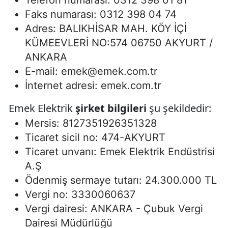
Telefon numarası: 0312 398 01 81
Faks numarası: 0312 398 04 74
Adres: BALIKHİSAR MAH. KÖY İÇİ
KÜMEEVLERİ NO:574 06750 AKYURT /
ANKARA
E-mail:
emek@emek.com.tr
İnternet adresi: emek.com.tr
Emek Elektrik
şirket bilgileri
şu şekildedir:
Mersis: 8127351926351328
Ticaret sicil no: 474-AKYURT
Ticaret unvanı: Emek Elektrik Endüstrisi
A.Ş
Ödenmiş sermaye tutarı: 24.300.000 TL
Vergi no: 3330060637
Vergi dairesi: ANKARA - Çubuk Vergi
Dairesi Müdürlüğü