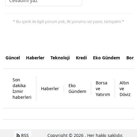
* Bu içerik ile ilgili yorum yok, ilk yorumu siz yazın, tartışalım *
Güncel
Haberler
Teknoloji
Kredi
Eko Gündem
Bors
Son
Borsa
Altın
dakika
Eko
Haberler
ve
ve
İzmir
Gündem
Yatırım
Döviz
haberleri
RSS
Copyright © 2026 . Her hakkı saklıdır.