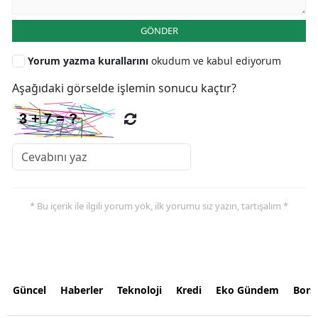
GÖNDER
Yorum yazma kurallarını
okudum ve kabul ediyorum
Aşağıdaki görselde işlemin sonucu kaçtır?
* Bu içerik ile ilgili yorum yok, ilk yorumu siz yazın, tartışalım *
Güncel
Haberler
Teknoloji
Kredi
Eko Gündem
Bors