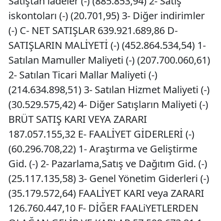
Satıştan iadeler (-) (885.853,94) 2- Satış
iskontoları (-) (20.701,95) 3- Diğer indirimler
(-) C- NET SATIŞLAR 639.921.689,86 D-
SATIŞLARIN MALİYETİ (-) (452.864.534,54) 1-
Satılan Mamuller Maliyeti (-) (207.700.060,61)
2- Satılan Ticari Mallar Maliyeti (-)
(214.634.898,51) 3- Satılan Hizmet Maliyeti (-)
(30.529.575,42) 4- Diğer Satışların Maliyeti (-)
BRÜT SATIŞ KARI VEYA ZARARI
187.057.155,32 E- FAALİYET GİDERLERİ (-)
(60.296.708,22) 1- Araştırma ve Geliştirme
Gid. (-) 2- Pazarlama,Satış ve Dağıtım Gid. (-)
(25.117.135,58) 3- Genel Yönetim Giderleri (-)
(35.179.572,64) FAALİYET KARI veya ZARARI
126.760.447,10 F- DİĞER FAALiYETLERDEN