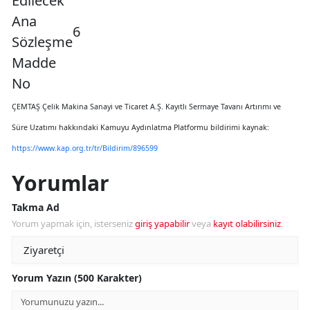
Edilecek
Ana
6
Sözleşme
Madde
No
ÇEMTAŞ Çelik Makina Sanayi ve Ticaret A.Ş. Kayıtlı Sermaye Tavanı Artırımı ve
Süre Uzatımı hakkındaki Kamuyu Aydınlatma Platformu bildirimi kaynak:
https://www.kap.org.tr/tr/Bildirim/896599
Yorumlar
Takma Ad
Yorum yapmak için, isterseniz
giriş yapabilir
veya
kayıt olabilirsiniz
.
Yorum Yazın (500 Karakter)