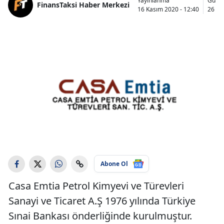
Yayınlanma
Günc
FinansTaksi Haber Merkezi
16 Kasım 2020 - 12:40
26 Ka
Abone Ol
Casa Emtia Petrol Kimyevi ve Türevleri
Sanayi ve Ticaret A.Ş 1976 yılında Türkiye
Sınai Bankası önderliğinde kurulmuştur.