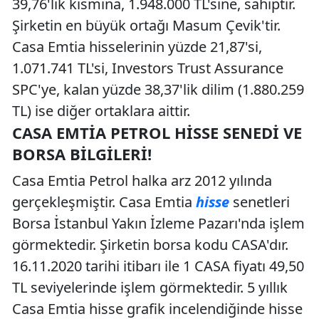
39,76'lık kısmına, 1.948.000 TL'sine, sahiptir.
Şirketin en büyük ortağı Masum Çevik'tir.
Casa Emtia hisselerinin yüzde 21,87'si,
1.071.741 TL'si, Investors Trust Assurance
SPC'ye, kalan yüzde 38,37'lik dilim (1.880.259
TL) ise diğer ortaklara aittir.
CASA EMTIA PETROL HISSE SENEDI VE
BORSA BILGILERI!
Casa Emtia Petrol halka arz 2012 yılında
gerçekleşmiştir. Casa Emtia
hisse
senetleri
Borsa İstanbul Yakın İzleme Pazarı'nda işlem
görmektedir. Şirketin borsa kodu CASA'dır.
16.11.2020 tarihi itibarı ile 1 CASA fiyatı 49,50
TL seviyelerinde işlem görmektedir. 5 yıllık
Casa Emtia hisse grafik incelendiğinde hisse