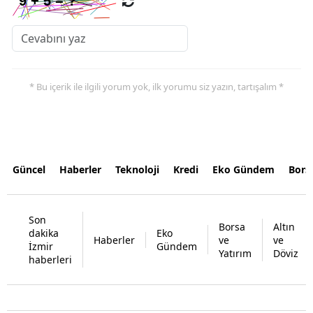
* Bu içerik ile ilgili yorum yok, ilk yorumu siz yazın, tartışalım *
Güncel
Haberler
Teknoloji
Kredi
Eko Gündem
Bors
Son
Borsa
Altın
dakika
Eko
Haberler
ve
ve
İzmir
Gündem
Yatırım
Döviz
haberleri