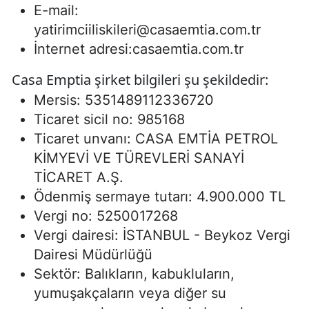
E-mail:
yatirimciiliskileri@casaemtia.com.tr
İnternet adresi:casaemtia.com.tr
Casa Emptia şirket bilgileri şu şekildedir:
Mersis: 5351489112336720
Ticaret sicil no: 985168
Ticaret unvanı: CASA EMTİA PETROL
KİMYEVİ VE TÜREVLERİ SANAYİ
TİCARET A.Ş.
Ödenmiş sermaye tutarı: 4.900.000 TL
Vergi no: 5250017268
Vergi dairesi: İSTANBUL - Beykoz Vergi
Dairesi Müdürlüğü
Sektör: Balıkların, kabukluların,
yumuşakçaların veya diğer su