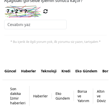
Aşağıdaki görselde işlemin sonucu kaçtır?
* Bu içerik ile ilgili yorum yok, ilk yorumu siz yazın, tartışalım *
Güncel
Haberler
Teknoloji
Kredi
Eko Gündem
Bors
Son
Borsa
Altın
dakika
Eko
Haberler
ve
ve
İzmir
Gündem
Yatırım
Döviz
haberleri