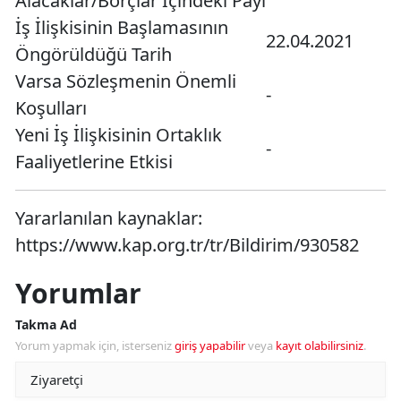
Alacaklar/Borçlar İçindeki Payı
İş İlişkisinin Başlamasının
22.04.2021
Öngörüldüğü Tarih
Varsa Sözleşmenin Önemli
-
Koşulları
Yeni İş İlişkisinin Ortaklık
-
Faaliyetlerine Etkisi
Yararlanılan kaynaklar:
https://www.kap.org.tr/tr/Bildirim/930582
Yorumlar
Takma Ad
Yorum yapmak için, isterseniz
giriş yapabilir
veya
kayıt olabilirsiniz
.