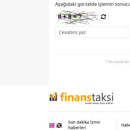
Aşağıdaki görselde işlemin sonucu
* Bu içerik ile
Son dakika İzmir
Habe
haberleri