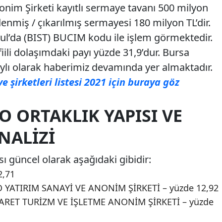
nim Şirketi kayıtlı sermaye tavanı 500 milyon
enmiş / çıkarılmış sermayesi 180 milyon TL’dir.
bul’da (BIST) BUCIM kodu ile işlem görmektedir.
iili dolaşımdaki payı yüzde 31,9’dur. Bursa
aylı olarak haberimiz devamında yer almaktadır.
ve şirketleri listesi 2021 için buraya göz
 ORTAKLIK YAPISI VE
NALIZI
ı güncel olarak aşağıdaki gibidir:
2,71
ATIRIM SANAYİ VE ANONİM ŞİRKETİ – yüzde 12,92
RET TURİZM VE İŞLETME ANONİM ŞİRKETİ – yüzde