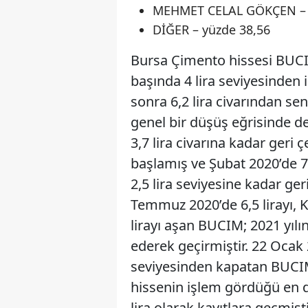
MEHMET CELAL GÖKÇEN – 
DİĞER – yüzde 38,56
Bursa Çimento hissesi BUCIM’
başında 4 lira seviyesinden i
sonra 6,2 lira civarından se
genel bir düşüş eğrisinde de
3,7 lira civarına kadar ger
başlamış ve Şubat 2020’de 7,5
2,5 lira seviyesine kadar g
Temmuz 2020’de 6,5 lirayı, K
lirayı aşan BUCIM; 2021 yılın
ederek geçirmiştir. 22 Ocak 
seviyesinden kapatan BUCIM’ı
hissenin işlem gördüğü en d
lira olarak kayıtlara geçmişt