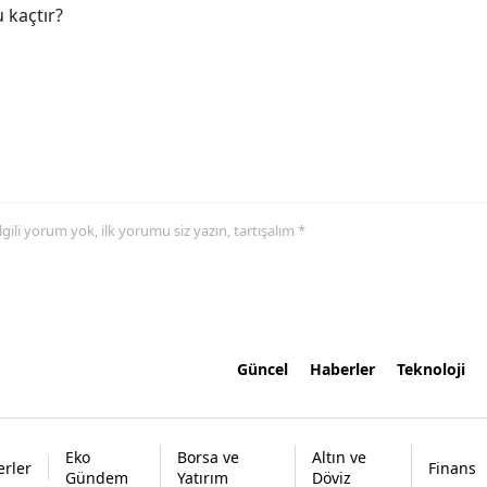
 kaçtır?
 ilgili yorum yok, ilk yorumu siz yazın, tartışalım *
Güncel
Haberler
Teknoloji
Eko
Borsa ve
Altın ve
rler
Finans
Gündem
Yatırım
Döviz