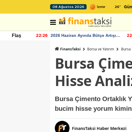
26
°
08 Ağustos 2026
Gün
r seviyesinin
2026 Haziran Ayında Bütçe Artışı
Flaş
22:26
22
Yaşandı
FinansTaksi
Borsa ve Yatırım
Bursa 
Bursa Çime
Hisse Anali
Bursa Çimento Ortaklık Y
bucim hisse yorum kimin 
FinansTaksi Haber Merkezi