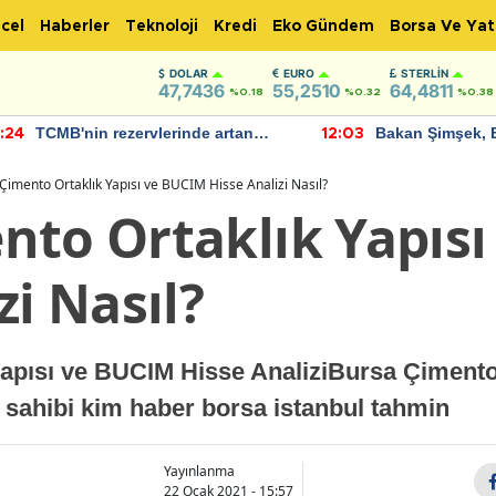
cel
Haberler
Teknoloji
Kredi
Eko Gündem
Borsa Ve Yat
DOLAR
EURO
STERLIN
47,7436
55,2510
64,4811
%0.18
%0.32
%0.38
TCMB'nin rezervlerinde artan
Bakan Şimşek, 
:24
12:03
momentum devam ediyor
için umut verici
bulundu
Çimento Ortaklık Yapısı ve BUCIM Hisse Analizi Nasıl?
nto Ortaklık Yapıs
zi Nasıl?
apısı ve BUCIM Hisse AnaliziBursa Çimento 
sahibi kim haber borsa istanbul tahmin
Yayınlanma
22 Ocak 2021 - 15:57