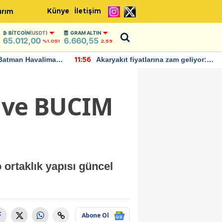
Künye
İletişim
ırım
BITCOIN
(USDT)
GRAM ALTIN
65.012,00
6.660,55
%1.051
2,59
Batman Havalimanı
Akaryakıt fiyatlarına zam geliyor:
11:56
 açıklamalarda
Yeni tarih açıklandı
ı ve BUCIM
ortaklık yapısı güncel
Abone Ol