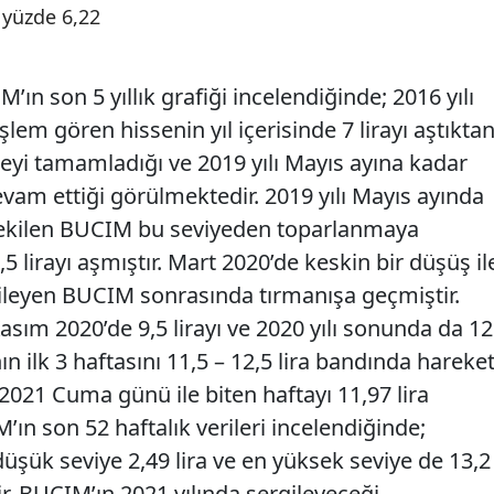
yüzde 6,22
ın son 5 yıllık grafiği incelendiğinde; 2016 yılı
şlem gören hissenin yıl içerisinde 7 lirayı aştıkta
neyi tamamladığı ve 2019 yılı Mayıs ayına kadar
vam ettiği görülmektedir. 2019 yılı Mayıs ayında
i çekilen BUCIM bu seviyeden toparlanmaya
 lirayı aşmıştır. Mart 2020’de keskin bir düşüş il
erileyen BUCIM sonrasında tırmanışa geçmiştir.
asım 2020’de 9,5 lirayı ve 2020 yılı sonunda da 12
ın ilk 3 haftasını 11,5 – 12,5 lira bandında hareke
2021 Cuma günü ile biten haftayı 11,97 lira
n son 52 haftalık verileri incelendiğinde;
üşük seviye 2,49 lira ve en yüksek seviye de 13,2
ir. BUCIM’ın 2021 yılında sergileyeceği