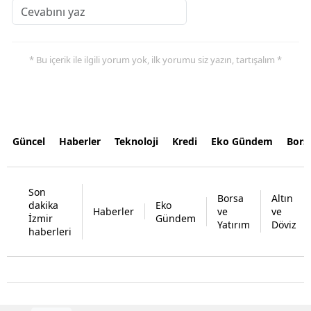
* Bu içerik ile ilgili yorum yok, ilk yorumu siz yazın, tartışalım *
Güncel
Haberler
Teknoloji
Kredi
Eko Gündem
Bors
Son
Borsa
Altın
dakika
Eko
Haberler
ve
ve
İzmir
Gündem
Yatırım
Döviz
haberleri