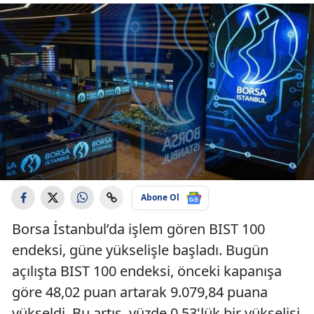
Abone Ol
Borsa İstanbul’da işlem gören BIST 100
endeksi, güne yükselişle başladı. Bugün
açılışta BIST 100 endeksi, önceki kapanışa
göre 48,02 puan artarak 9.079,84 puana
yükseldi. Bu artış, yüzde 0,53'lük bir yükselişi