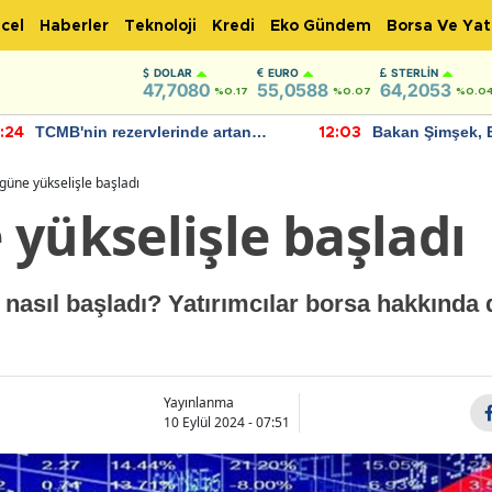
cel
Haberler
Teknoloji
Kredi
Eko Gündem
Borsa Ve Yat
DOLAR
EURO
STERLIN
47,7080
55,0588
64,2053
%0.17
%0.07
%0.0
TCMB'nin rezervlerinde artan
Bakan Şimşek, 
:24
12:03
momentum devam ediyor
için umut verici
bulundu
güne yükselişle başladı
yükselişle başladı
nasıl başladı? Yatırımcılar borsa hakkında 
Yayınlanma
10 Eylül 2024 - 07:51