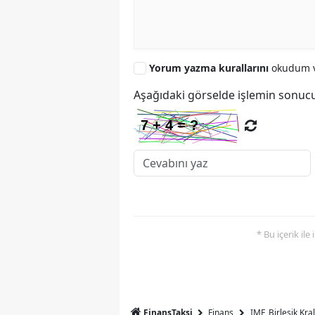
Yorum yazma kurallarını
okudum v
Aşağıdaki görselde işlemin sonucu
* Bu içerik ile
FinansTaksi
Finans
IMF, Birleşik Kr