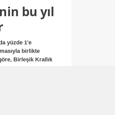
nin bu yıl
r
nda yüzde 1'e
masıyla birlikte
re, Birleşik Krallık
.
Abone Ol
Finans