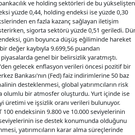
bankacılık ve holding sektörleri de bu yükselişten
deksi yüzde 0,44, holding endeksi ise yüzde 0,30
slerinden en fazla kazanç sağlayan iletişim
sterirken, sigorta sektörü yüzde 0,51 geriledi. Dü
 endeksi, gün boyunca düşüş eğiliminde hareket
bir değer kaybıyla 9.699,56 puandan
iyasalarda genel bir belirsizlik yaratmıştı.
den gelecek enflasyon verileri öncesi pozitif bir
kez Bankası'nın (Fed) faiz indirimlerine 50 baz
alinin desteklenmesi, global yatırımcıların risk
da olumlu bir atmosfer oluşturdu. Yurt içinde ise
retimi ve işsizlik oranı verileri bulunuyor.
ST 100 endeksinin 9.800 ve 10.000 seviyelerinin
n seviyelerinin ise destek konumunda olduğunu
lenmesi, yatırımcıların karar alma süreçlerinde