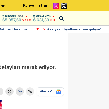
Künye
İletişim
ırım
BITCOIN
(USDT)
GRAM ALTIN
65.057,60
6.631,39
4
%0.631
2,14
Batman Havalimanı
Akaryakıt fiyatlarına zam geliyor:
11:56
 açıklamalarda
Yeni tarih açıklandı
detayları merak ediyor.
Abone Ol