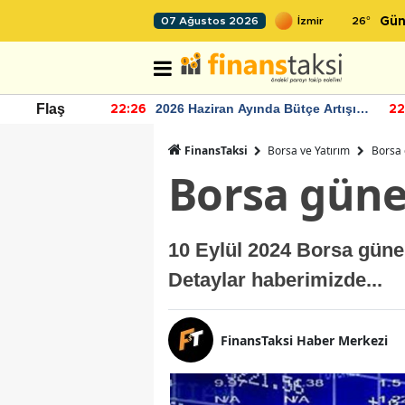
26
°
07 Ağustos 2026
Gün
r seviyesinin
2026 Haziran Ayında Bütçe Artışı
Flaş
22:26
22
Yaşandı
FinansTaksi
Borsa ve Yatırım
Borsa 
Borsa güne 
10 Eylül 2024 Borsa güne 
Detaylar haberimizde...
FinansTaksi Haber Merkezi