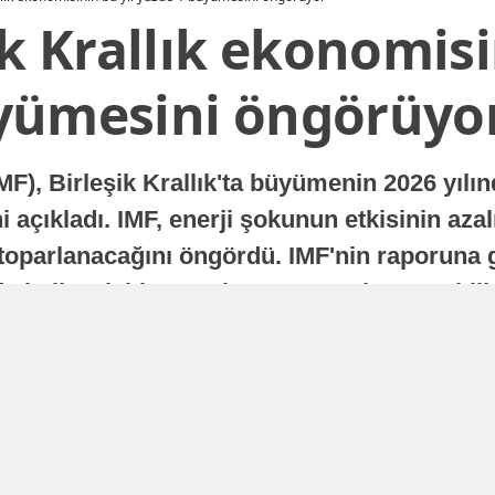
ik Krallık ekonomisi
yümesini öngörüyo
MF), Birleşik Krallık'ta büyümenin 2026 yılı
 açıkladı. IMF, enerji şokunun etkisinin azal
oparlanacağını öngördü. IMF'nin raporuna gö
a istikrarlı bir toparlanma süreci yaşayabilir
Yayınlanma
16 Temmuz 2026 - 22:37