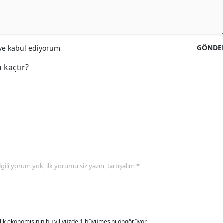
GÖNDE
e kabul ediyorum
 kaçtır?
 ilgili yorum yok, ilk yorumu siz yazın, tartışalım *
allık ekonomisinin bu yıl yüzde 1 büyümesini öngörüyor