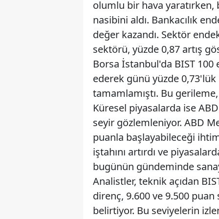
olumlu bir hava yaratırken, 
nasibini aldı. Bankacılık en
değer kazandı. Sektör endek
sektörü, yüzde 0,87 artış gö
Borsa İstanbul'da BIST 100
ederek günü yüzde 0,73'lük 
tamamlamıştı. Bu gerileme, p
Küresel piyasalarda ise ABD'
seyir gözlemleniyor. ABD Mer
puanla başlayabileceği ihtim
iştahını artırdı ve piyasalar
bugünün gündeminde sanayi ü
Analistler, teknik açıdan BI
direnç, 9.600 ve 9.500 pua
belirtiyor. Bu seviyelerin iz