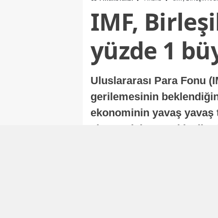
IMF, Birleş
yüzde 1 bü
Uluslararası Para Fonu (I
gerilemesinin beklendiğini
ekonominin yavaş yavaş t
ekonomisi, sonraki yıllard
Nur Duman