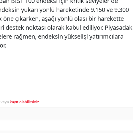
dan BIST 100 endeksi için kritik seviyeler de
 endeksin yukarı yönlü hareketinde 9.150 ve 9.300
k öne çıkarken, aşağı yönlü olası bir harekette
ri destek noktası olarak kabul ediliyor. Piyasadak
melere rağmen, endeksin yükselişi yatırımcılara
or.
veya
kayıt olabilirsiniz
.