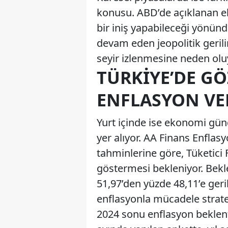
konusu. ABD’de açıklanan e
bir iniş yapabileceği yönünd
devam eden jeopolitik gerilim
seyir izlenmesine neden olu
TÜRKIYE’DE GÖ
ENFLASYON VER
Yurt içinde ise ekonomi gün
yer alıyor. AA Finans Enflas
tahminlerine göre, Tüketici 
göstermesi bekleniyor. Bekl
51,97’den yüzde 48,11’e geri
enflasyonla mücadele stratej
2024 sonu enflasyon beklenti