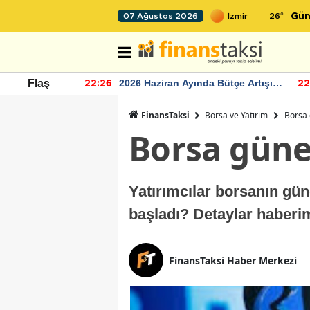
26
°
07 Ağustos 2026
Gün
r seviyesinin
2026 Haziran Ayında Bütçe Artışı
Flaş
22:26
22
Yaşandı
FinansTaksi
Borsa ve Yatırım
Borsa 
Borsa güne 
Yatırımcılar borsanın gün
başladı? Detaylar haberim
FinansTaksi Haber Merkezi