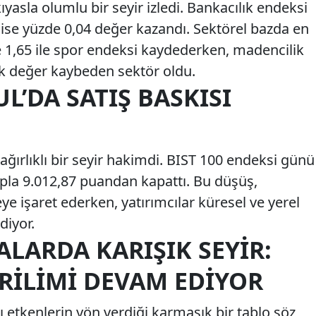
ıyasla olumlu bir seyir izledi. Bankacılık endeksi
 ise yüzde 0,04 değer kazandı. Sektörel bazda en
e 1,65 ile spor endeksi kaydederken, madencilik
ok değer kaybeden sektör oldu.
L’DA SATIŞ BASKISI
ağırlıklı bir seyir hakimdi. BIST 100 endeksi günü
ıpla 9.012,87 puandan kapattı. Bu düşüş,
eye işaret ederken, yatırımcılar küresel ve yerel
diyor.
ALARDA KARIŞIK SEYIR:
RILIMI DEVAM EDIYOR
lı etkenlerin yön verdiği karmaşık bir tablo söz