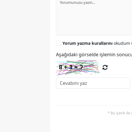
Yorum yazma kurallarını
okudum v
Aşağıdaki görselde işlemin sonucu
* Bu içerik ile