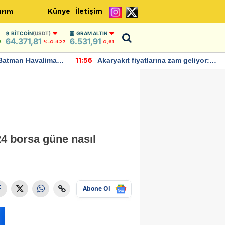
Künye
İletişim
ırım
BITCOIN
(USDT)
GRAM ALTIN
64.371,81
6.531,91
8
%-0.427
0,61
Batman Havalimanı
Akaryakıt fiyatlarına zam geliyor:
11:56
 açıklamalarda
Yeni tarih açıklandı
24 borsa güne nasıl
Abone Ol