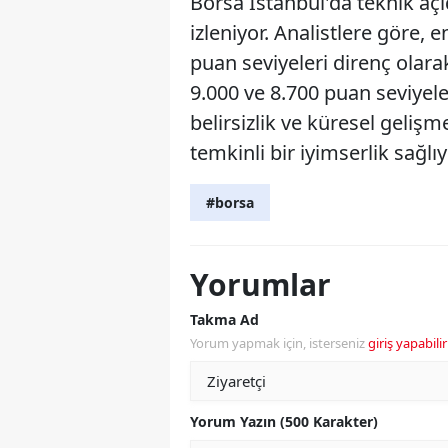
Borsa İstanbul'da teknik açı
izleniyor. Analistlere göre,
puan seviyeleri direnç olara
9.000 ve 8.700 puan seviyele
belirsizlik ve küresel geliş
temkinli bir iyimserlik sağlıy
#borsa
Yorumlar
Takma Ad
Yorum yapmak için, isterseniz
giriş yapabilir
Yorum Yazın (500 Karakter)