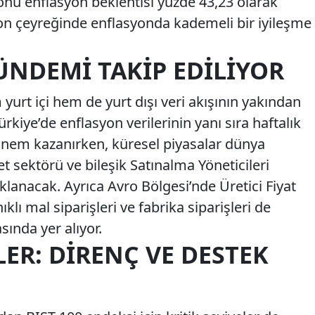
sonu enflasyon beklentisi yüzde 43,23 olarak
 son çeyreğinde enflasyonda kademeli bir iyileşme
ÜNDEMI TAKIP EDILIYOR
yurt içi hem de yurt dışı veri akışının yakından
Türkiye’de enflasyon verilerinin yanı sıra haftalık
 önem kazanırken, küresel piyasalar dünya
 sektörü ve bileşik Satınalma Yöneticileri
klanacak. Ayrıca Avro Bölgesi’nde Üretici Fiyat
lı mal siparişleri ve fabrika siparişleri de
sında yer alıyor.
LER: DIRENÇ VE DESTEK