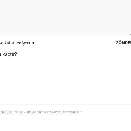
GÖNDE
e kabul ediyorum
 kaçtır?
 ilgili yorum yok, ilk yorumu siz yazın, tartışalım *