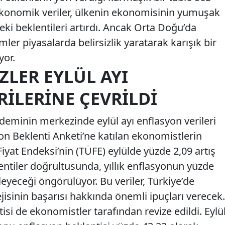
konomik veriler, ülkenin ekonomisinin yumuşak
eki beklentileri artırdı. Ancak Orta Doğu’da
ler piyasalarda belirsizlik yaratarak karışık bir
yor.
ZLER EYLÜL AYI
ILERINE ÇEVRILDI
deminin merkezinde eylül ayı enflasyon verileri
yon Beklenti Anketi’ne katılan ekonomistlerin
Fiyat Endeksi’nin (TÜFE) eylülde yüzde 2,09 artış
entiler doğrultusunda, yıllık enflasyonun yüzde
leyeceği öngörülüyor. Bu veriler, Türkiye’de
isinin başarısı hakkında önemli ipuçları verecek.
si de ekonomistler tarafından revize edildi. Eylü