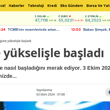
cel
Haberler
Teknoloji
Kredi
Eko Gündem
Borsa Ve Yat
DOLAR
EURO
STERLIN
47,7118
55,0231
64,2523
%0.16
%-0.01
%0.0
TCMB'nin rezervlerinde artan
Bakan Şimşek, 
:24
12:03
momentum devam ediyor
için umut verici
bulundu
güne yükselişle başladı
yükselişle başladı
e nasıl başladığını merak ediyor. 3 Ekim 20
izde...
Yayınlanma
03 Ekim 2024 - 07:08