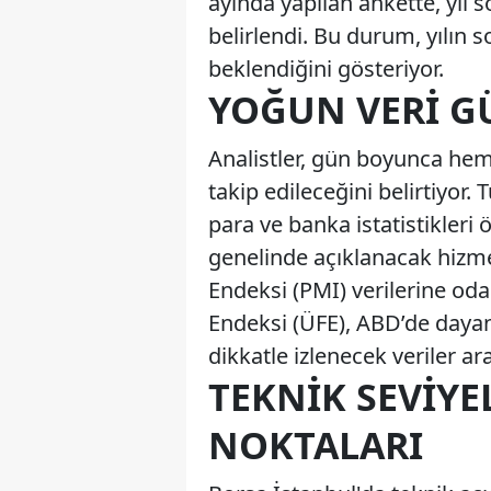
ayında yapılan ankette, yıl 
belirlendi. Bu durum, yılın
beklendiğini gösteriyor.
YOĞUN VERI G
Analistler, gün boyunca hem 
takip edileceğini belirtiyor. 
para ve banka istatistikleri
genelinde açıklanacak hizmet
Endeksi (PMI) verilerine oda
Endeksi (ÜFE), ABD’de dayanık
dikkatle izlenecek veriler ara
TEKNIK SEVIYE
NOKTALARI