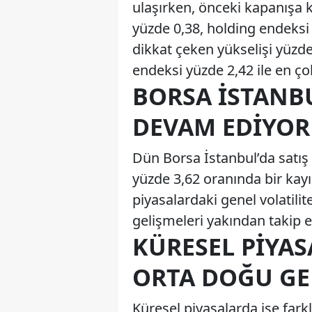
ulaşırken, önceki kapanışa k
yüzde 0,38, holding endeksi
dikkat çeken yükselişi yüzd
endeksi yüzde 2,42 ile en ç
BORSA İSTANBU
DEVAM EDIYOR
Dün Borsa İstanbul’da satış 
yüzde 3,62 oranında bir kay
piyasalardaki genel volatilit
gelişmeleri yakından takip e
KÜRESEL PIYAS
ORTA DOĞU GE
Küresel piyasalarda ise fark