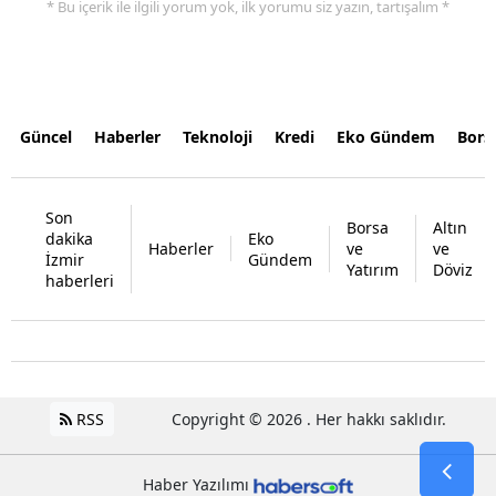
* Bu içerik ile ilgili yorum yok, ilk yorumu siz yazın, tartışalım *
Güncel
Haberler
Teknoloji
Kredi
Eko Gündem
Bors
Son
Borsa
Altın
dakika
Eko
Haberler
ve
ve
İzmir
Gündem
Yatırım
Döviz
haberleri
RSS
Copyright © 2026 . Her hakkı saklıdır.
Haber Yazılımı