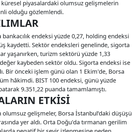
le küresel piyasalardaki olumsuz gelişmelerin
kinli olduğu gözlemlendi.
ILIMLAR
a bankacılık endeksi yüzde 0,27, holding endeksi
ş kaydetti. Sektör endeksleri genelinde, sigorta
lar yaşanırken, turizm sektörü yüzde 1,33
 değer kaybeden sektör oldu. Sigorta endeksi ise
dı. Bir önceki işlem günü olan 1 Ekim'de, Borsa
rünüm hâkimdi. BIST 100 endeksi, günü yüzde
kapatarak 9.351,22 puanda tamamlamıştı.
ALARIN ETKISI
 olumsuz gelişmeler, Borsa İstanbul’daki düşüşü
arasında yer aldı. Orta Doğu'da tırmanan gerilim
alarda negatif bir seyir izlenmesine neden