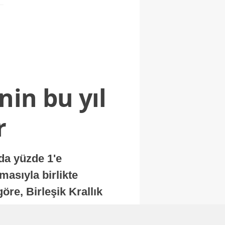
nin bu yıl
r
nda yüzde 1'e
masıyla birlikte
re, Birleşik Krallık
.