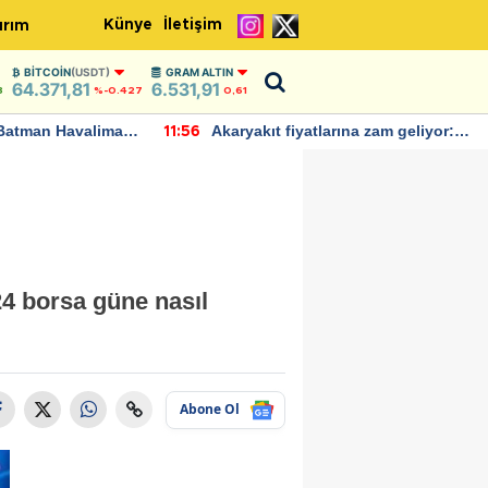
Künye
İletişim
ırım
BITCOIN
(USDT)
GRAM ALTIN
64.371,81
6.531,91
8
%-0.427
0,61
Batman Havalimanı
Akaryakıt fiyatlarına zam geliyor:
11:56
 açıklamalarda
Yeni tarih açıklandı
24 borsa güne nasıl
Abone Ol