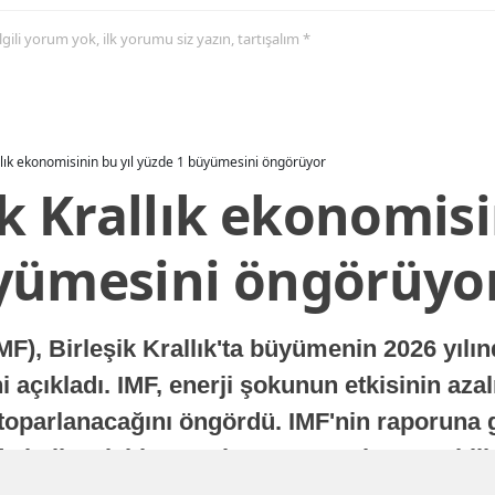
 ilgili yorum yok, ilk yorumu siz yazın, tartışalım *
allık ekonomisinin bu yıl yüzde 1 büyümesini öngörüyor
ik Krallık ekonomisi
yümesini öngörüyo
MF), Birleşik Krallık'ta büyümenin 2026 yılı
 açıkladı. IMF, enerji şokunun etkisinin azal
oparlanacağını öngördü. IMF'nin raporuna gö
a istikrarlı bir toparlanma süreci yaşayabilir