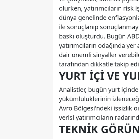
olurken, yatırımcıların risk i
dünya genelinde enflasyon
ile sonuçlanıp sonuçlanmayac
baskı oluşturdu. Bugün ABD'
yatırımcıların odağında yer
dair önemli sinyaller verebi
tarafından dikkatle takip edil
YURT İÇI VE YU
Analistler, bugün yurt içinde
yükümlülüklerinin izleneceğin
Avro Bölgesi'ndeki işsizlik 
verisi yatırımcıların radarın
TEKNIK GÖRÜN