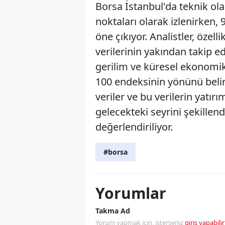
Borsa İstanbul'da teknik ola
noktaları olarak izlenirken, 
öne çıkıyor. Analistler, özel
verilerinin yakından takip e
gerilim ve küresel ekonomi
100 endeksinin yönünü belir
veriler ve bu verilerin yatır
gelecekteki seyrini şekillen
değerlendiriliyor.
#borsa
Yorumlar
Takma Ad
Yorum yapmak için, isterseniz
giriş yapabilir