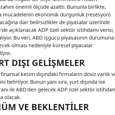
ştahını önemli ölçüde azalttı. Bununla birlikte,
la mücadelenin ekonomik durgunluk (resesyon)
ağına dair belirsizlikler de piyasalar üzerinde
de açıklanacak ADP özel sektör istihdamı verisi,
 alıyor. Bu veri, ABD işgücü piyasasının durumuna
lecek olması nedeniyle küresel piyasalar
iyor.
RT DIŞI GELIŞMELER
 finansal kesim dışındaki firmaların döviz varlık v
i belirtiyor. Bunun yanı sıra, yurt dışında ise
oranı ile ABD'den gelecek ADP özel sektör istihda
da olacak.
ÜM VE BEKLENTILER