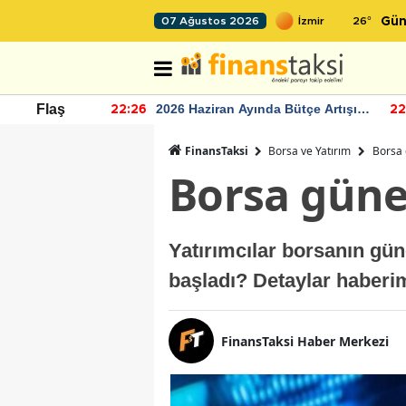
26
°
07 Ağustos 2026
Gün
r seviyesinin
2026 Haziran Ayında Bütçe Artışı
Flaş
22:26
22
Yaşandı
FinansTaksi
Borsa ve Yatırım
Borsa 
Borsa güne
Yatırımcılar borsanın gün
başladı? Detaylar haberim
FinansTaksi Haber Merkezi