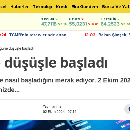
cel
Haberler
Teknoloji
Kredi
Eko Gündem
Borsa Ve Yat
DOLAR
EURO
STERLIN
47,7118
55,0231
64,2523
%0.16
%-0.01
%0.0
TCMB'nin rezervlerinde artan
Bakan Şimşek, 
:24
12:03
momentum devam ediyor
için umut verici
bulundu
güne düşüşle başladı
 düşüşle başladı
e nasıl başladığını merak ediyor. 2 Ekim 20
izde...
Yayınlanma
02 Ekim 2024 - 07:16