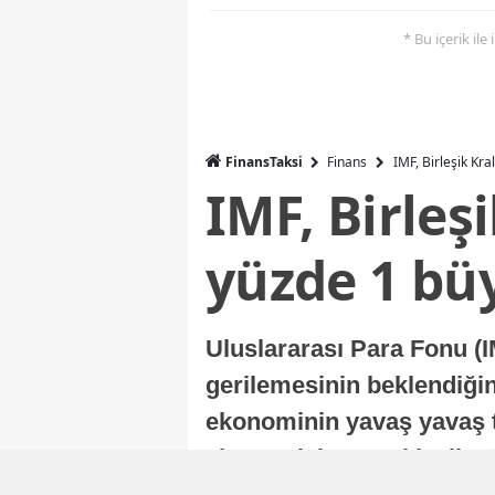
* Bu içerik ile
FinansTaksi
Finans
IMF, Birleşik Kr
IMF, Birleş
yüzde 1 bü
Uluslararası Para Fonu (I
gerilemesinin beklendiğini
ekonominin yavaş yavaş t
ekonomisi, sonraki yıllard