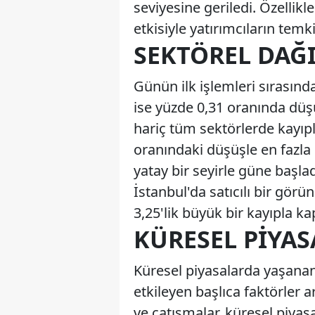
seviyesine geriledi. Özellik
etkisiyle yatırımcıların tem
SEKTÖREL DAĞ
Günün ilk işlemleri sırasınd
ise yüzde 0,31 oranında düşü
hariç tüm sektörlerde kayıp
oranındaki düşüşle en fazla
yatay bir seyirle güne başla
İstanbul'da satıcılı bir gö
3,25'lik büyük bir kayıpla 
KÜRESEL PIYAS
Küresel piyasalarda yaşanan
etkileyen başlıca faktörler 
ve çatışmalar, küresel piyas