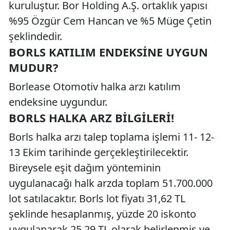
kuruluştur. Bor Holding A.Ş. ortaklık yapısı
%95 Özgür Cem Hancan ve %5 Müge Çetin
şeklindedir.
BORLS KATILIM ENDEKSINE UYGUN
MUDUR?
Borlease Otomotiv halka arzı katılım
endeksine uygundur.
BORLS HALKA ARZ BILGILERI!
Borls halka arzı talep toplama işlemi 11- 12-
13 Ekim tarihinde gerçekleştirilecektir.
Bireysele eşit dağım yönteminin
uygulanacağı halk arzda toplam 51.700.000
lot satılacaktır. Borls lot fiyatı 31,62 TL
şeklinde hesaplanmış, yüzde 20 iskonto
uygulanarak 25,29 TL olarak belirlenmiş ve