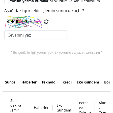
Yorum yazma kurallarını
okudum ve kabul ediyorum
Aşağıdaki görselde işlemin sonucu kaçtır?
* Bu içerik ile ilgili yorum yok, ilk yorumu siz yazın, tartışalım *
Güncel
Haberler
Teknoloji
Kredi
Eko Gündem
Bors
Son
Borsa
Altın
dakika
Eko
Haberler
ve
ve
İzmir
Gündem
Yatırım
Döviz