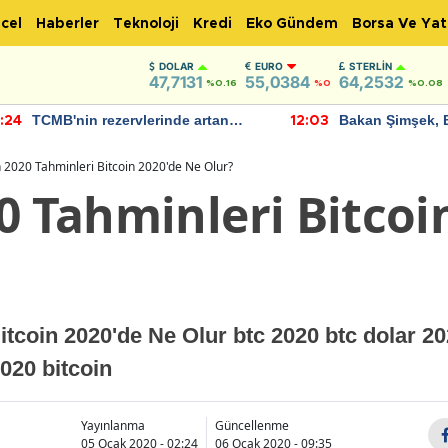
cel
Haberler
Teknoloji
Kredi
Eko Gündem
Borsa Ve Yat
DOLAR
EURO
STERLIN
47,7131
55,0384
64,2532
%0.16
%0
%0.08
TCMB'nin rezervlerinde artan
Bakan Şimşek, 
:24
12:03
momentum devam ediyor
için umut verici
bulundu
n 2020 Tahminleri Bitcoin 2020'de Ne Olur?
0 Tahminleri Bitcoi
itcoin 2020'de Ne Olur btc 2020 btc dolar 202
020 bitcoin
Yayınlanma
Güncellenme
05 Ocak 2020 - 02:24
06 Ocak 2020 - 09:35