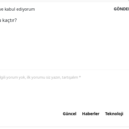
GÖNDE
e kabul ediyorum
 kaçtır?
 ilgili yorum yok, ilk yorumu siz yazın, tartışalım *
Güncel
Haberler
Teknoloji