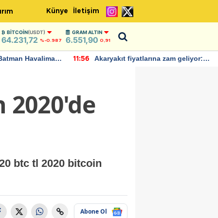
Künye
İletişim
ırım
BITCOIN
(USDT)
GRAM ALTIN
64.231,72
6.551,90
%-0.987
0,91
Batman Havalimanı
Akaryakıt fiyatlarına zam geliyor:
11:56
 açıklamalarda
Yeni tarih açıklandı
n 2020'de
0 btc tl 2020 bitcoin
Abone Ol