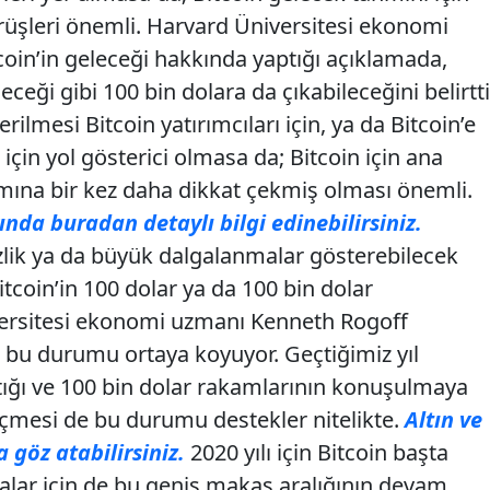
üşleri önemli. Harvard Üniversitesi ekonomi
oin’in geleceği hakkında yaptığı açıklamada,
eceği gibi 100 bin dolara da çıkabileceğini belirtti
rilmesi Bitcoin yatırımcıları için, ya da Bitcoin’e
çin yol gösterici olmasa da; Bitcoin için ana
amına bir kez daha dikkat çekmiş olması önemli.
ında buradan detaylı bilgi edinebilirsiniz.
rsizlik ya da büyük dalgalanmalar gösterebilecek
Bitcoin’in 100 dolar ya da 100 bin dolar
versitesi ekonomi uzmanı Kenneth Rogoff
e bu durumu ortaya koyuyor. Geçtiğimiz yıl
ştığı ve 100 bin dolar rakamlarının konuşulmaya
çmesi de bu durumu destekler nitelikte.
Altın ve
 göz atabilirsiniz.
2020 yılı için Bitcoin başta
alar için de bu geniş makas aralığının devam