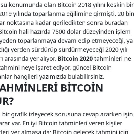
üsü konumunda olan Bitcoin 2018 yılını keskin bir
019 yılında toparlanma eğilimine girmişti. 20 bi
lar noktasına kadar geriledikten sonra buradan
Bitcoin hali hazırda 7500 dolar düzeyinden işlem
viyeden toparlanmaya devam edip etmeyeceği, ya
dığı yerden sürdürüp sürdürmeyeceği 2020 yılı
 arasında yer alıyor.
Bitcoin 2020
tahminleri ne
ahmini neye işaret ediyor, güncel Bitcoin
nlar hangileri yazımızda bulabilirsiniz.
TAHMINLERI BITCOIN
UR?
 bir grafik izleyecek sorusuna cevap ararken işin
r var. En iyi Bitcoin tahminleri veren kişiler
leri yer almasa da; Bitcoin gelecek tahmini için