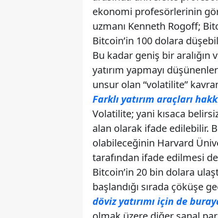
ekonomi profesörlerinin gör
uzmanı Kenneth Rogoff; Bitc
Bitcoin’in 100 dolara düşebil
Bu kadar geniş bir aralığın ve
yatırım yapmayı düşünenler i
unsur olan “volatilite” kavr
Farklı yatırım araçları hakk
Volatilite; yani kısaca beli
alan olarak ifade edilebilir. 
olabileceğinin Harvard Üni
tarafından ifade edilmesi d
Bitcoin’in 20 bin dolara ula
başlandığı sırada çöküşe ge
döviz yatırımı için de buraya
olmak üzere diğer sanal par