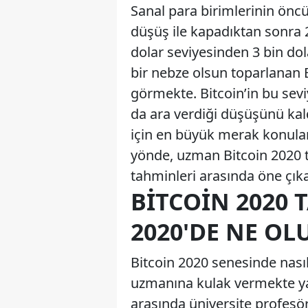
Sanal para birimlerinin önc
düşüş ile kapadıktan sonra 2
dolar seviyesinden 3 bin do
bir nebze olsun toparlanan 
görmekte. Bitcoin’in bu se
da ara verdiği düşüşünü kal
için en büyük merak konuları
yönde, uzman Bitcoin 2020 t
tahminleri arasında öne çıka
BITCOIN 2020 
2020'DE NE OL
Bitcoin 2020 senesinde nasıl
uzmanına kulak vermekte yara
arasında üniversite profesör