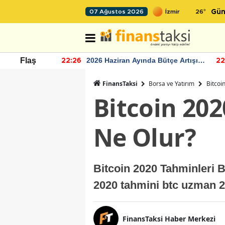
26
°
07 Ağustos 2026
Gün
r seviyesinin
2026 Haziran Ayında Bütçe Artışı
Flaş
22:26
22
Yaşandı
FinansTaksi
Borsa ve Yatırım
Bitcoi
Bitcoin 202
Ne Olur?
Bitcoin 2020 Tahminleri B
2020 tahmini btc uzman 2
FinansTaksi Haber Merkezi