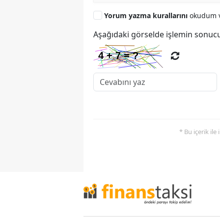
Yorum yazma kurallarını
okudum v
Aşağıdaki görselde işlemin sonucu
* Bu içerik ile