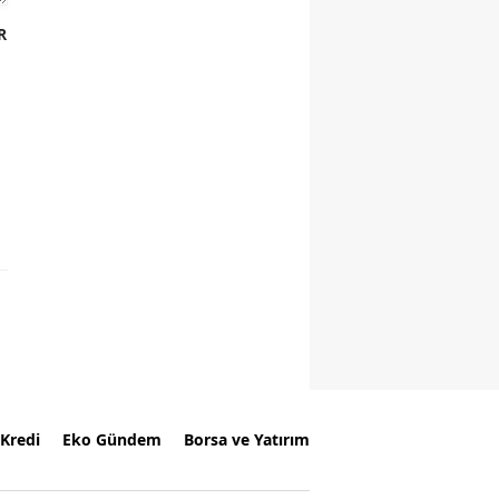
R
Kredi
Eko Gündem
Borsa ve Yatırım