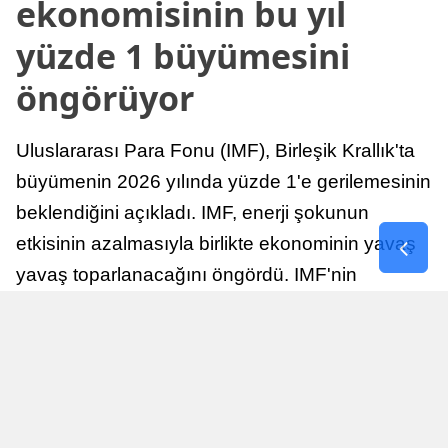
ekonomisinin bu yıl
yüzde 1 büyümesini
öngörüyor
Uluslararası Para Fonu (IMF), Birleşik Krallık'ta
büyümenin 2026 yılında yüzde 1'e gerilemesinin
beklendiğini açıkladı. IMF, enerji şokunun
etkisinin azalmasıyla birlikte ekonominin yavaş
yavaş toparlanacağını öngördü. IMF'nin
raporuna göre, Birleşik Krallık ekonomisi,
sonraki yıllarda istikrarlı bir toparlanma süreci
yaşayabilir.
Yayınlanma
Nur Duman
16 Temmuz 2026 - 22:37