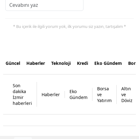
* Bu içerik ile ilgili yorum yok, ilk yorumu siz yazın, tartışalım *
Güncel
Haberler
Teknoloji
Kredi
Eko Gündem
Bors
Son
Borsa
Altın
dakika
Eko
Haberler
ve
ve
İzmir
Gündem
Yatırım
Döviz
haberleri