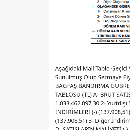
Aşağıdaki Mali Tablo Geçici
Sunulmuş Olup Sermaye Piy
BAGFAŞ BANDIRMA GÜBRE FA
TABLOSU (TL) A- BRÜT SATIŞL
1.033.462.097,30 2- Yurtdışı 
İNDİRİMLERİ (-) (137.908,51) 1
(137.908,51) 3- Diğer İndiri
D- SATIŞLARIN MALİYETİ (-) (