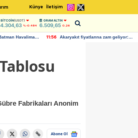
Künye
İletişim
ırım
BITCOIN
(USDT)
GRAM ALTIN
4.304,63
6.509,65
%-0.484
0,26
Batman Havalimanı
Akaryakıt fiyatlarına zam geliyor:
11:56
 açıklamalarda
Yeni tarih açıklandı
 Tablosu
Gübre Fabrikaları Anonim
Abone Ol