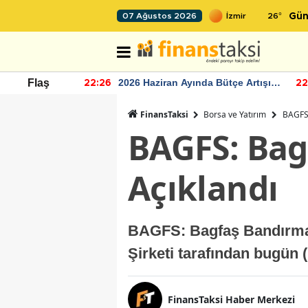
26
°
07 Ağustos 2026
Gün
r seviyesinin
2026 Haziran Ayında Bütçe Artışı
Flaş
22:26
22
Yaşandı
FinansTaksi
Borsa ve Yatırım
BAGFS:
BAGFS: Bag
Açıklandı
BAGFS: Bagfaş Bandırma 
Şirketi tarafından bugün 
FinansTaksi Haber Merkezi