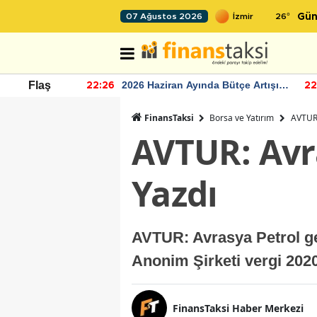
26
°
07 Ağustos 2026
Gün
r seviyesinin
2026 Haziran Ayında Bütçe Artışı
Flaş
22:26
22
Yaşandı
FinansTaksi
Borsa ve Yatırım
AVTUR:
AVTUR: Avra
Yazdı
AVTUR: Avrasya Petrol gel
Anonim Şirketi vergi 2020
FinansTaksi Haber Merkezi