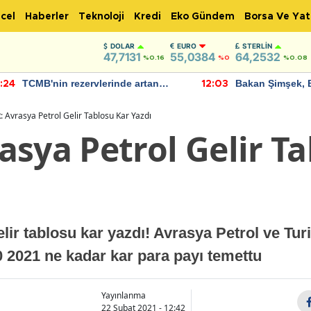
cel
Haberler
Teknoloji
Kredi
Eko Gündem
Borsa Ve Yat
DOLAR
EURO
STERLIN
47,7131
55,0384
64,2532
%0.16
%0
%0.08
TCMB'nin rezervlerinde artan
Bakan Şimşek, 
:24
12:03
momentum devam ediyor
için umut verici
bulundu
 Avrasya Petrol Gelir Tablosu Kar Yazdı
sya Petrol Gelir T
ir tablosu kar yazdı! Avrasya Petrol ve Turis
 2021 ne kadar kar para payı temettu
Yayınlanma
22 Şubat 2021 - 12:42