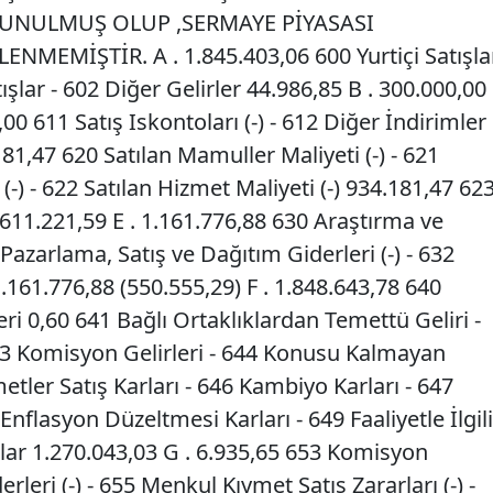
SUNULMUŞ OLUP ,SERMAYE PİYASASI
EMİŞTİR. A . 1.845.403,06 600 Yurtiçi Satışla
ışlar - 602 Diğer Gelirler 44.986,85 B . 300.000,00
,00 611 Satış Iskontoları (-) - 612 Diğer İndirimler
.181,47 620 Satılan Mamuller Maliyeti (-) - 621
 (-) - 622 Satılan Hizmet Maliyeti (-) 934.181,47 62
 - 611.221,59 E . 1.161.776,88 630 Araştırma ve
1 Pazarlama, Satış ve Dağıtım Giderleri (-) - 632
1.161.776,88 (550.555,29) F . 1.848.643,78 640
eri 0,60 641 Bağlı Ortaklıklardan Temettü Geliri -
643 Komisyon Gelirleri - 644 Konusu Kalmayan
etler Satış Karları - 646 Kambiyo Karları - 647
 Enflasyon Düzeltmesi Karları - 649 Faaliyetle İlgili
rlar 1.270.043,03 G . 6.935,65 653 Komisyon
derleri (-) - 655 Menkul Kıymet Satış Zararları (-) -