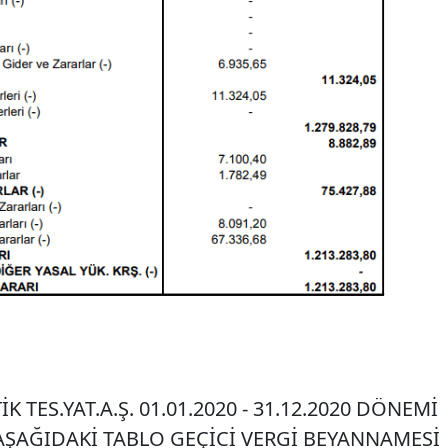
K TES.YAT.A.Ş. 01.01.2020 - 31.12.2020 DÖNEMİ
 AŞAĞIDAKİ TABLO GEÇİCİ VERGİ BEYANNAMESİ