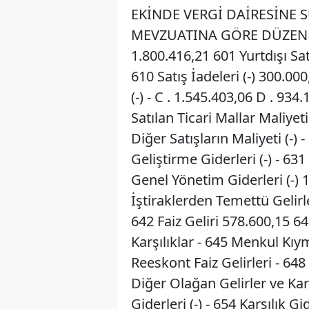
EKİNDE VERGİ DAİRESİNE 
MEVZUATINA GÖRE DÜZENLENM
1.800.416,21 601 Yurtdışı Sat
610 Satış İadeleri (-) 300.000
(-) - C . 1.545.403,06 D . 934
Satılan Ticari Mallar Maliyeti
Diğer Satışların Maliyeti (-)
Geliştirme Giderleri (-) - 63
Genel Yönetim Giderleri (-) 
İştiraklerden Temettü Gelirl
642 Faiz Geliri 578.600,15 
Karşılıklar - 645 Menkul Kıym
Reeskont Faiz Gelirleri - 648
Diğer Olağan Gelirler ve Ka
Giderleri (-) - 654 Karşılık Gi