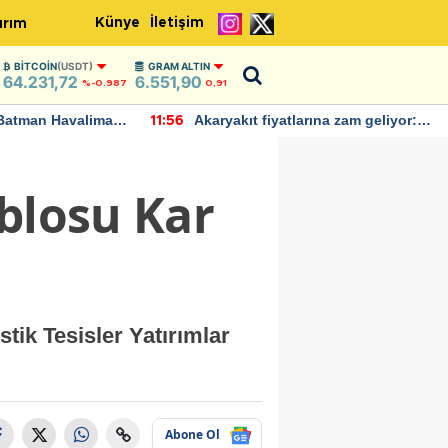
Künye
İletişim
ırım
BITCOIN
(USDT)
GRAM ALTIN
64.231,72
6.551,90
%-0.987
0,91
Batman Havalimanı
Akaryakıt fiyatlarına zam geliyor:
11:56
 açıklamalarda
Yeni tarih açıklandı
ablosu Kar
tik Tesisler Yatırımlar
Abone Ol