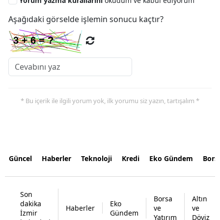
Yorum yazma kurallarını
okudum ve kabul ediyorum
Aşağıdaki görselde işlemin sonucu kaçtır?
* Bu içerik ile ilgili yorum yok, ilk yorumu siz yazın, tartışalım *
Güncel
Haberler
Teknoloji
Kredi
Eko Gündem
Bors
Son
Borsa
Altın
dakika
Eko
Haberler
ve
ve
İzmir
Gündem
Yatırım
Döviz