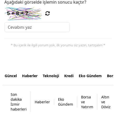
Aşağıdaki görselde işlemin sonucu kaçtır?
* Bu içerik ile ilgili yorum yok, ilk yorumu siz yazın, tartışalım *
Güncel
Haberler
Teknoloji
Kredi
Eko Gündem
Bors
Son
Borsa
Altın
dakika
Eko
Haberler
ve
ve
İzmir
Gündem
Yatırım
Döviz
haberleri