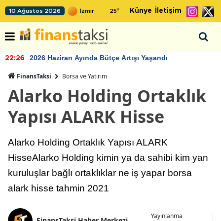
Künye
İletişim
10 Ağustos 2026
25
°
n Ayında Bütçe Artışı Yaşandı
TCMB'nin r
22:24
FinansTaksi
Borsa ve Yatırım
Alarko Holding Ortaklık
Yapısı ALARK Hisse
Alarko Holding Ortaklık Yapısı ALARK
HisseAlarko Holding kimin ya da sahibi kim yan
kuruluşlar bağlı ortaklıklar ne iş yapar borsa
alark hisse tahmin 2021
Yayınlanma
FinansTaksi Haber Merkezi