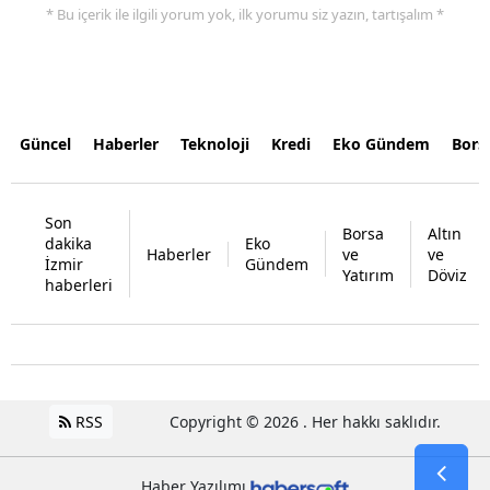
* Bu içerik ile ilgili yorum yok, ilk yorumu siz yazın, tartışalım *
Güncel
Haberler
Teknoloji
Kredi
Eko Gündem
Bors
Son
Borsa
Altın
dakika
Eko
Haberler
ve
ve
İzmir
Gündem
Yatırım
Döviz
haberleri
RSS
Copyright © 2026 . Her hakkı saklıdır.
Haber Yazılımı