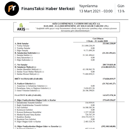
Yayınlanma
Günce
FinansTaksi Haber Merkezi
13 Mart 2021 - 03:00
13 Mar