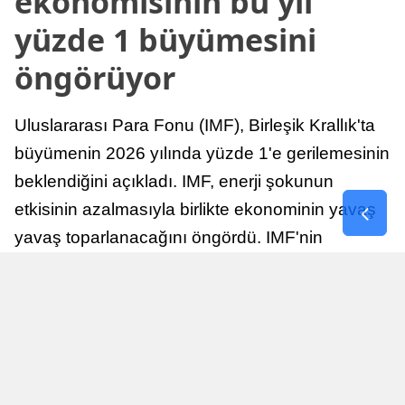
ekonomisinin bu yıl
yüzde 1 büyümesini
öngörüyor
Uluslararası Para Fonu (IMF), Birleşik Krallık'ta
büyümenin 2026 yılında yüzde 1'e gerilemesinin
beklendiğini açıkladı. IMF, enerji şokunun
etkisinin azalmasıyla birlikte ekonominin yavaş
yavaş toparlanacağını öngördü. IMF'nin
raporuna göre, Birleşik Krallık ekonomisi,
sonraki yıllarda istikrarlı bir toparlanma süreci
yaşayabilir.
Yayınlanma
Nur Duman
16 Temmuz 2026 - 22:37