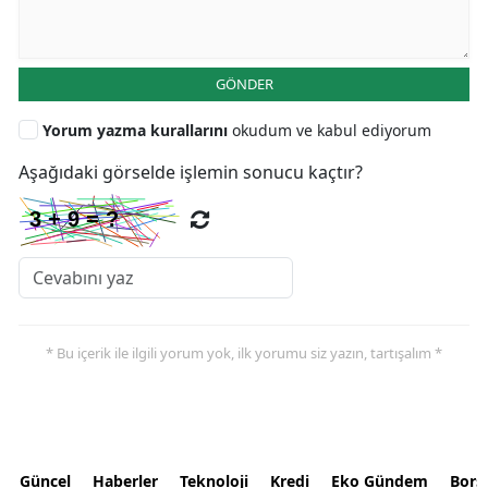
GÖNDER
Yorum yazma kurallarını
okudum ve kabul ediyorum
Aşağıdaki görselde işlemin sonucu kaçtır?
* Bu içerik ile ilgili yorum yok, ilk yorumu siz yazın, tartışalım *
Güncel
Haberler
Teknoloji
Kredi
Eko Gündem
Bors