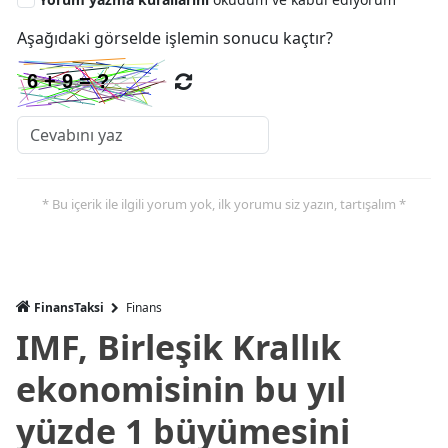
Aşağıdaki görselde işlemin sonucu kaçtır?
* Bu içerik ile ilgili yorum yok, ilk yorumu siz yazın, tartışalım *
FinansTaksi
Finans
IMF, Birleşik Krallık
ekonomisinin bu yıl
yüzde 1 büyümesini