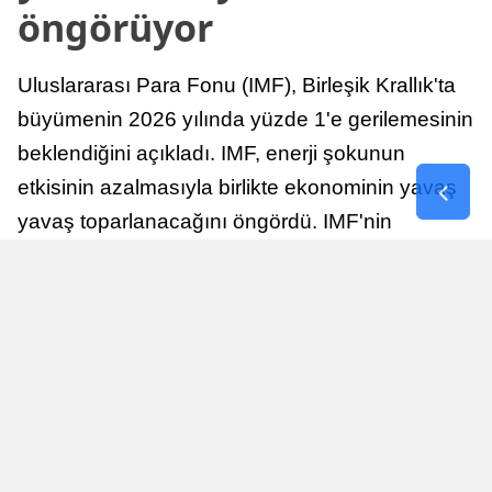
öngörüyor
Uluslararası Para Fonu (IMF), Birleşik Krallık'ta
büyümenin 2026 yılında yüzde 1'e gerilemesinin
beklendiğini açıkladı. IMF, enerji şokunun
etkisinin azalmasıyla birlikte ekonominin yavaş
yavaş toparlanacağını öngördü. IMF'nin
raporuna göre, Birleşik Krallık ekonomisi,
sonraki yıllarda istikrarlı bir toparlanma süreci
yaşayabilir.
Yayınlanma
Nur Duman
16 Temmuz 2026 - 22:37