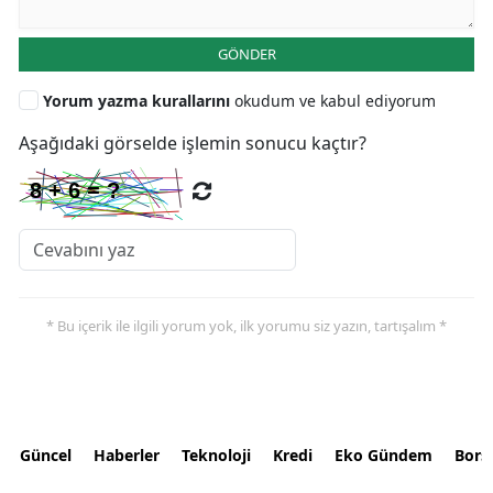
GÖNDER
Yorum yazma kurallarını
okudum ve kabul ediyorum
Aşağıdaki görselde işlemin sonucu kaçtır?
* Bu içerik ile ilgili yorum yok, ilk yorumu siz yazın, tartışalım *
Güncel
Haberler
Teknoloji
Kredi
Eko Gündem
Bors